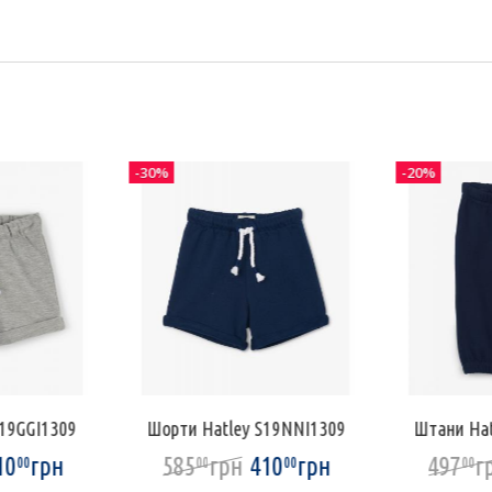
-30%
-20%
S19GGI1309
Шорти Hatley S19NNI1309
Штани Hat
10
грн
585
грн
410
грн
497
г
00
00
00
00