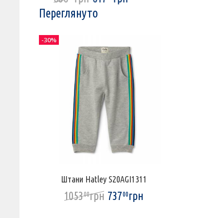
Переглянуто
-30%
Штани Hatley S20AGI1311
1053
грн
737
грн
00
00