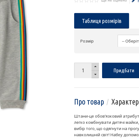
Ще не оцінено
Таблиця розмірів
Розмір
Придбати
Про товар
Характер
Штани-це обов’язковий атрибут 
легко комбінувати дитячі майки,
вибір того, що одягнути на прог
навколишній світ! Hatley допом