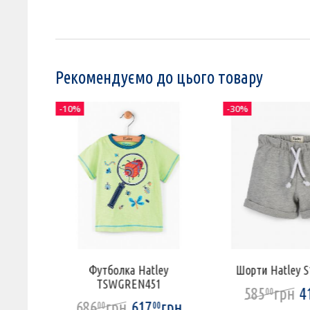
Рекомендуємо до цього товару
-10%
-30%
RI1300
Футболка Hatley
Шорти Hatley 
TSWGREN451
рн
585
грн
4
00
686
грн
617
грн
00
00