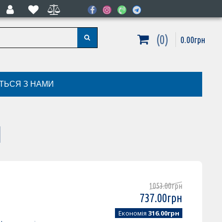
0
0
.
00
грн
ІТЬСЯ З НАМИ
1
1053
.
00
грн
737
.
00
грн
Економія
316.00грн