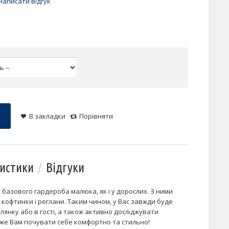
Написати відгук
В закладки
Порівняти
истики
Відгуки
базового гардероба малюка, як і у дорослих. З ними
 кофтинки і реглани. Таким чином, у Вас завжди буде
улянку або в гості, а також активно досліджувати
оже Вам почувати себе комфортно та стильно!