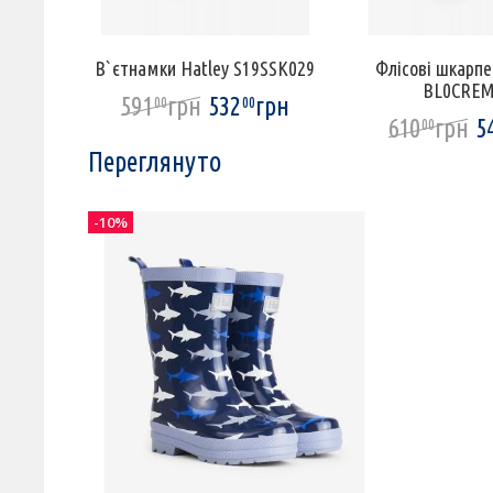
1336
В`єтнамки Hatley S19SSK029
Флісові шкарпе
BL0CREM
грн
591
грн
532
грн
00
00
610
грн
5
00
Переглянуто
-10%