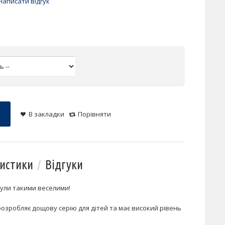
Написати відгук
В закладки
Порівняти
истики
Відгуки
були такими веселими!
розробляє дощову серію для дітей та має високий рівень