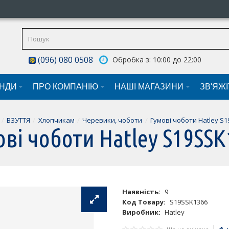
(096) 080 0508
Обробка з: 10:00 до 22:00
НДИ
ПРО КОМПАНІЮ
НАШI МАГАЗИНИ
ЗВ'ЯЖ
ВЗУТТЯ
Хлопчикам
Черевики, чоботи
Гумові чоботи Hatley S
ові чоботи Hatley S19SSK
Наявність:
9
Код Товару:
S19SSK1366
Виробник:
Hatley