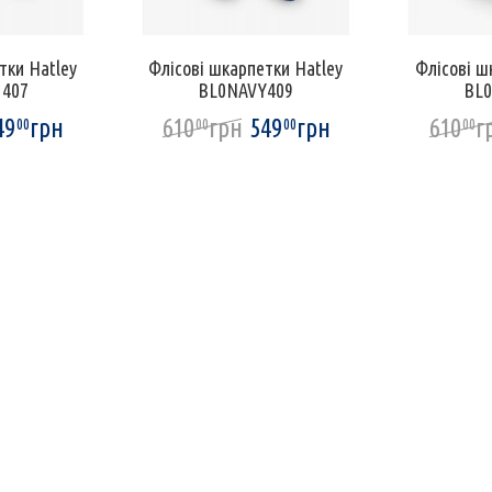
тки Hatley
Флісові шкарпетки Hatley
Флісові ш
407
BL0NAVY409
BL
49
грн
610
грн
549
грн
610
г
00
00
00
00