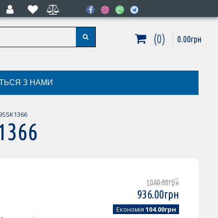
0
0
.
00
грн
ІТЬСЯ З НАМИ
19SSK1366
1366
1040
.
00
грн
936
.
00
грн
Економія
104.00грн