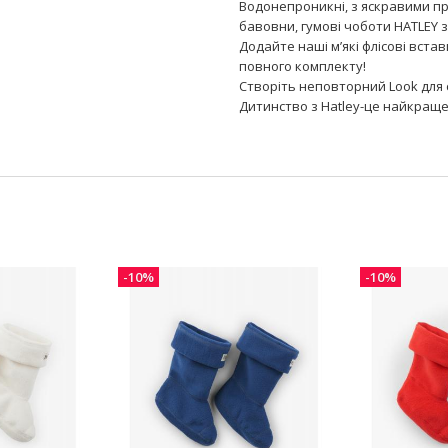
Водонепроникні, з яскравими п
бавовни, гумові чоботи HATLEY 
Додайте наші м’які флісові вста
повного комплекту!
Створіть неповторний Look для 
Дитинство з Hatley-це найкраще
-10%
-10%