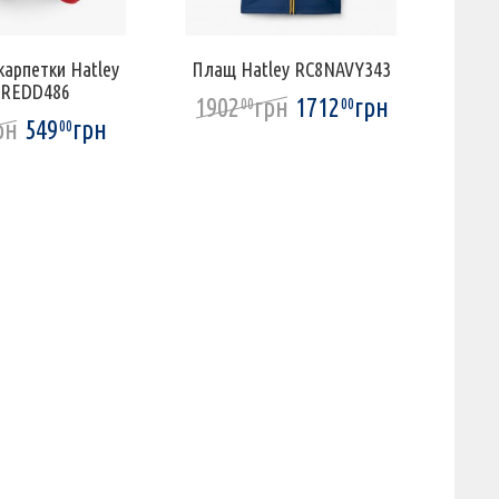
карпетки Hatley
Плащ Hatley RC8NAVY343
Плащ
0REDD486
1902
грн
1712
грн
177
00
00
рн
549
грн
00