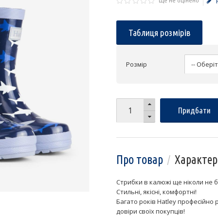
Ще не оцінено
Таблиця розмірів
Розмір
Придбати
Про товар
Характер
Стрибки в калюжі ще ніколи не 
Стильні, якісні, комфортні!
Багато років Hatley професійно 
довіри своїх покупців!