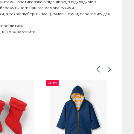
ринтами і протиковзкою підошвою, з підкладкою з
збережуть ноги Вашого малюка сухими.
вки, а також підберіть плащ, гумові штани, парасольку для
своєї дитини!
, що можна уявити!
-10%
-10%