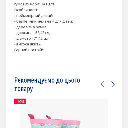
гумових чобіт HATLEY!
Особливості:
- неймовірний дизайн;
- безпечний механізм для дітей;
- дерев’яна ручка;
- довжина - 58,42 см;
- діаметр - 71,12 см;
- висока якість
Гарний настрій!!!
Рекомендуємо до цього
товару
-10%
-