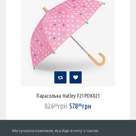
Парасолька Hatley F21PDK021
826
грн
578
грн
00
00
Ми сучасна компанія, яка йде в ногу з часом.