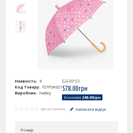
Наявність:
9
826
.
00
грн
Код Товару:
F21PDK021
578
.
00
грн
Виробник:
Hatley
Економія
248.00грн
Ще не оцінено
Написати відгук
Розмір