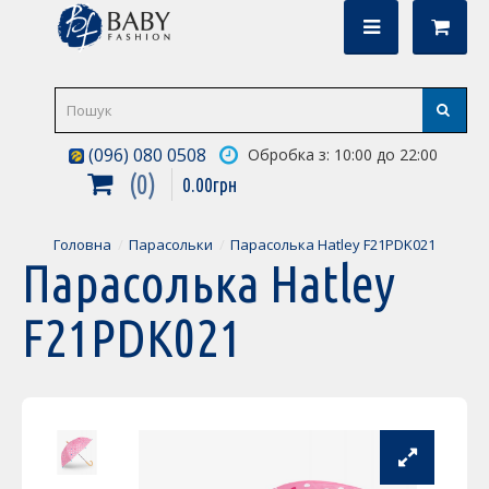
(096) 080 0508
Обробка з: 10:00 до 22:00
0
0
.
00
грн
Головна
Парасольки
Парасолька Hatley F21PDK021
Парасолька Hatley
F21PDK021