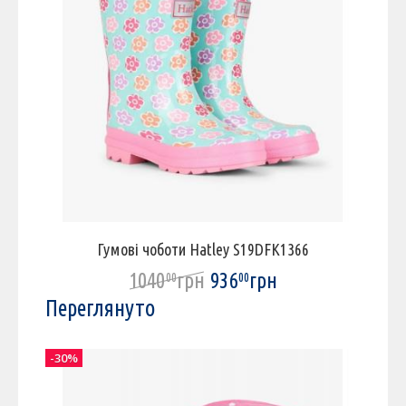
Гумові чоботи Hatley S19DFK1366
1040
грн
936
грн
00
00
Переглянуто
-30%