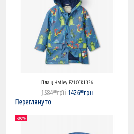
Плащ Hatley F21CCK1336
1584
грн
1426
грн
00
00
Переглянуто
-30%