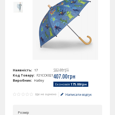
Наявність:
17
582
.
00
грн
Код Товару:
F21CCK021
407
.
00
грн
Виробник:
Hatley
Економія
175.00грн
Ще не оцінено
Написати відгук
Розмір