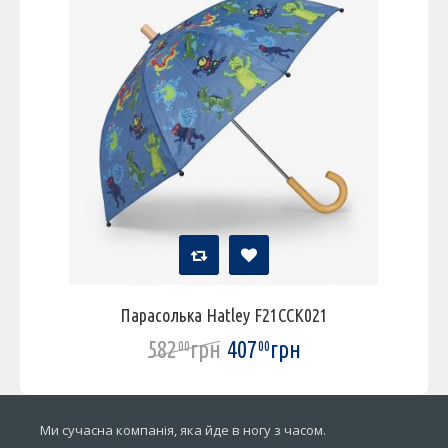
Парасолька Hatley F21CCK021
582
грн
407
грн
00
00
Ми сучасна компанія, яка йде в ногу з часом.