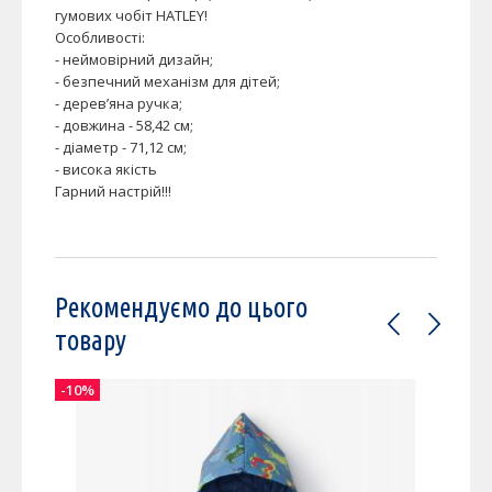
гумових чобіт HATLEY!
Особливості:
- неймовірний дизайн;
- безпечний механізм для дітей;
- дерев’яна ручка;
- довжина - 58,42 см;
- діаметр - 71,12 см;
- висока якість
Гарний настрій!!!
Рекомендуємо до цього
товару
-10%
-