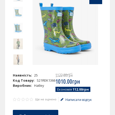
Наявність:
25
1122
.
00
грн
Код Товару:
S21REK1366
1010
.
00
грн
Виробник:
Hatley
Економія
112.00грн
Ще не оцінено
Написати відгук