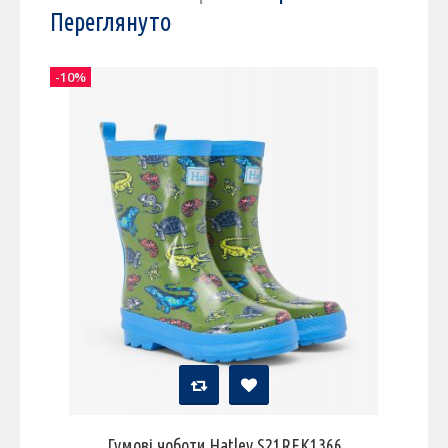
Переглянуто
-10%
Гумові чоботи Hatley S21REK1366