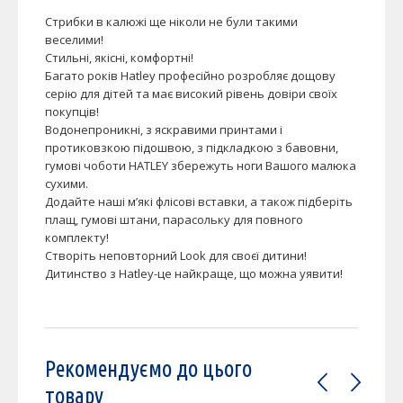
Стрибки в калюжі ще ніколи не були такими
веселими!
Стильні, якісні, комфортні!
Багато років Hatley професійно розробляє дощову
серію для дітей та має високий рівень довіри своїх
покупців!
Водонепроникні, з яскравими принтами і
протиковзкою підошвою, з підкладкою з бавовни,
гумові чоботи HATLEY збережуть ноги Вашого малюка
сухими.
Додайте наші м’які флісові вставки, а також підберіть
плащ, гумові штани, парасольку для повного
комплекту!
Створіть неповторний Look для своєї дитини!
Дитинство з Hatley-це найкраще, що можна уявити!
Рекомендуємо до цього
товару