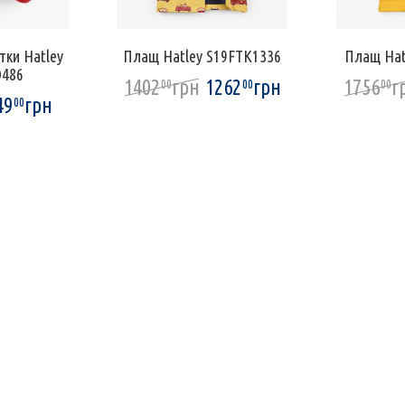
тки Hatley
Плащ Hatley S19FTK1336
Плащ Hat
486
1402
грн
1262
грн
1756
г
00
00
00
49
грн
00