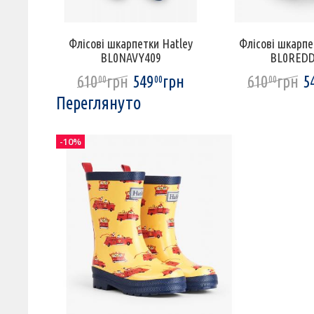
ey
Флісові шкарпетки Hatley
Флісові шкарпе
BL0NAVY409
BL0REDD
грн
610
грн
549
грн
610
грн
5
00
00
00
Переглянуто
-10%