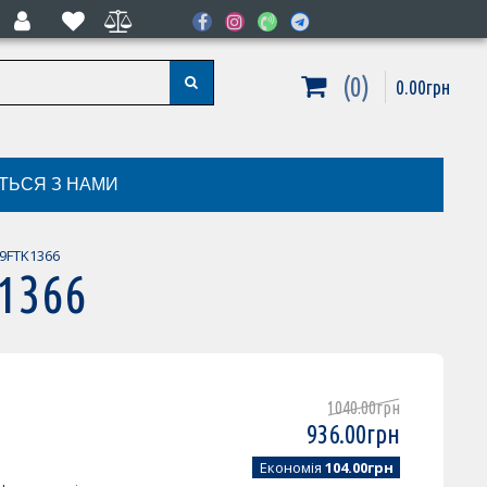
0
0
.
00
грн
ІТЬСЯ З НАМИ
19FTK1366
K1366
1040
.
00
грн
936
.
00
грн
Економія
104.00грн