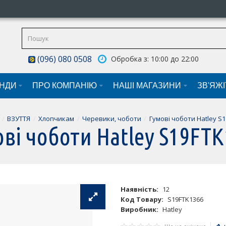
(096) 080 0508
Обробка з: 10:00 до 22:00
НДИ
ПРО КОМПАНІЮ
НАШI МАГАЗИНИ
ЗВ'ЯЖ
ВЗУТТЯ
Хлопчикам
Черевики, чоботи
Гумові чоботи Hatley S
ві чоботи Hatley S19FT
Наявність:
12
Код Товару:
S19FTK1366
Виробник:
Hatley