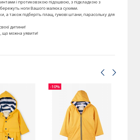
ринтами і протиковзкою підошвою, з підкладкою з
збережуть ноги Вашого малюка сухими.
вки, а також підберіть плащ, гумові штани, парасольку для
своєї дитини!
, що можна уявити!
-10%
-10%