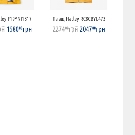
ley F19YNI1317
Плащ Hatley RC8CBYL473
Плащ
рн
1580
грн
2274
грн
2047
грн
190
00
00
00