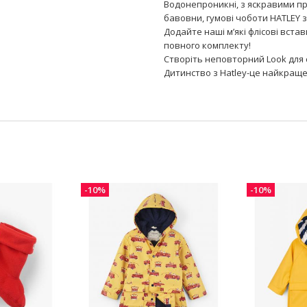
Водонепроникні, з яскравими п
бавовни, гумові чоботи HATLEY 
Додайте наші м’які флісові вста
повного комплекту!
Створіть неповторний Look для 
Дитинство з Hatley-це найкраще
-10%
-10%