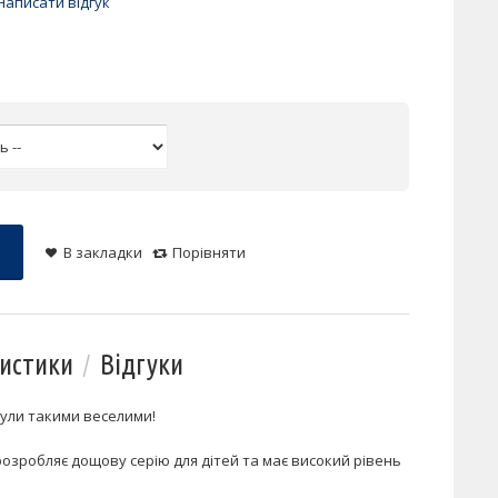
Написати відгук
В закладки
Порівняти
истики
Відгуки
були такими веселими!
розробляє дощову серію для дітей та має високий рівень