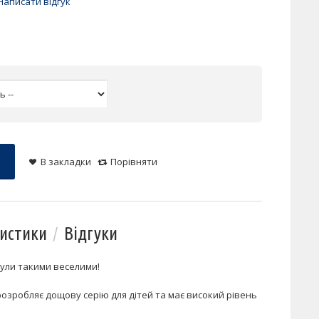
Написати відгук
В закладки
Порівняти
истики
Відгуки
були такими веселими!
розробляє дощову серію для дітей та має високий рівень