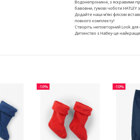
Водонепроникні, з яскравими п
бавовни, гумові чоботи HATLEY 
Додайте наші м’які флісові вста
повного комплекту!
Створіть неповторний Look для 
Дитинство з Hatley-це найкраще
-10%
-10%