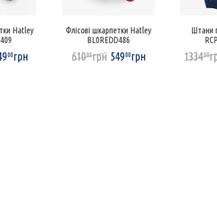
тки Hatley
Флісові шкарпетки Hatley
Штани г
409
BL0REDD486
RC
49
грн
610
грн
549
грн
1334
г
00
00
00
00