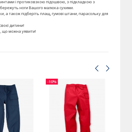
ринтами і протиковзкою підошвою, з підкладкою з
збережуть ноги Вашого малюка сухими.
вки, а також підберіть плащ, гумові штани, парасольку для
своєї дитини!
, що можна уявити!
-10%
-10%