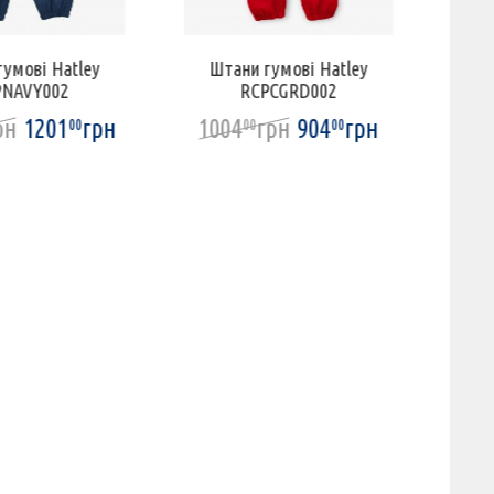
умові Hatley
Штани гумові Hatley
К
PNAVY002
RCPCGRD002
рн
1201
грн
1004
грн
904
грн
190
00
00
00