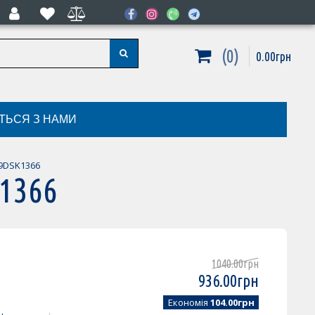
0
0
.
00
грн
ІТЬСЯ З НАМИ
19DSK1366
K1366
1040
.
00
грн
936
.
00
грн
Економія
104.00грн