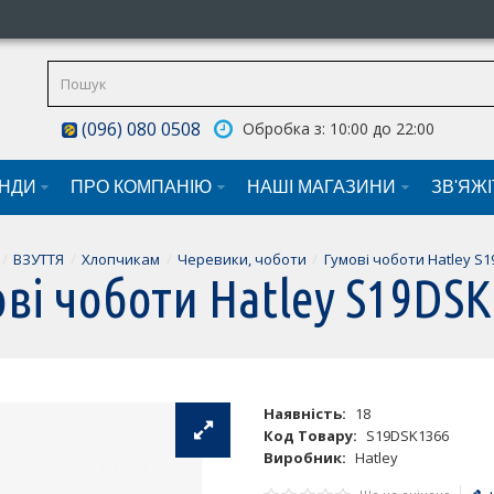
(096) 080 0508
Обробка з: 10:00 до 22:00
НДИ
ПРО КОМПАНІЮ
НАШI МАГАЗИНИ
ЗВ'ЯЖ
ВЗУТТЯ
Хлопчикам
Черевики, чоботи
Гумові чоботи Hatley S
ві чоботи Hatley S19DS
Наявність:
18
Код Товару:
S19DSK1366
Виробник:
Hatley