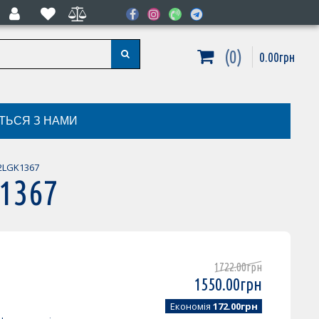
0
0
.
00
грн
ІТЬСЯ З НАМИ
22LGK1367
K1367
1722
.
00
грн
1550
.
00
грн
Економія
172.00грн