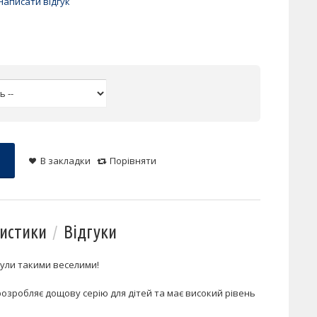
Написати відгук
В закладки
Порівняти
истики
Відгуки
були такими веселими!
розробляє дощову серію для дітей та має високий рівень