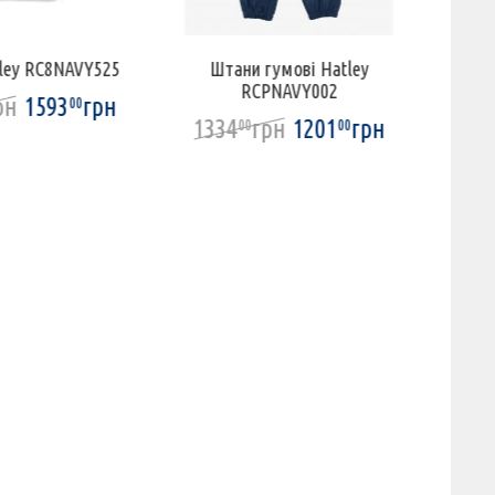
ley RC8NAVY525
Штани гумові Hatley
К
RCPNAVY002
рн
1593
грн
00
1334
грн
1201
грн
190
00
00