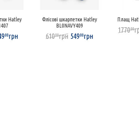
тки Hatley
Флісові шкарпетки Hatley
Плащ Hat
407
BL0NAVY409
1770
г
00
49
грн
610
грн
549
грн
00
00
00