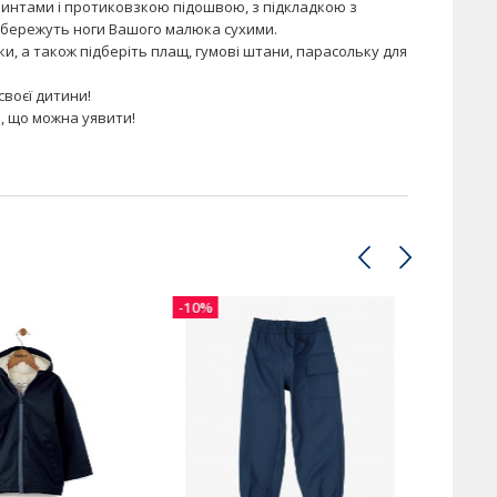
ринтами і протиковзкою підошвою, з підкладкою з
збережуть ноги Вашого малюка сухими.
вки, а також підберіть плащ, гумові штани, парасольку для
своєї дитини!
, що можна уявити!
-10%
-10%