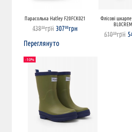
ley
Парасолька Hatley F20FCK021
Флісові шкарпе
BL0CREM
438
грн
307
грн
00
00
грн
610
грн
5
00
Переглянуто
-10%