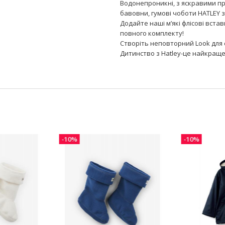
Водонепроникні, з яскравими п
бавовни, гумові чоботи HATLEY 
Додайте наші м’які флісові вста
повного комплекту!
Створіть неповторний Look для 
Дитинство з Hatley-це найкраще
-10%
-10%