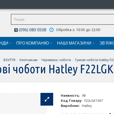
(096) 080 0508
Обробка з: 10:00 до 22:00
НДИ
ПРО КОМПАНІЮ
НАШI МАГАЗИНИ
ЗВ'ЯЖ
ВЗУТТЯ
Хлопчикам
Черевики, чоботи
Гумові чоботи Hatley F
ві чоботи Hatley F22LG
Наявність:
98
Код Товару:
F22LGK1367
Виробник:
Hatley