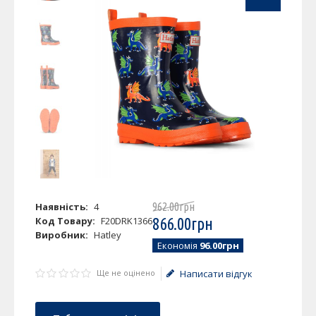
Наявність:
4
962
.
00
грн
Код Товару:
F20DRK1366
866
.
00
грн
Виробник:
Hatley
Економія
96.00грн
Ще не оцінено
Написати відгук