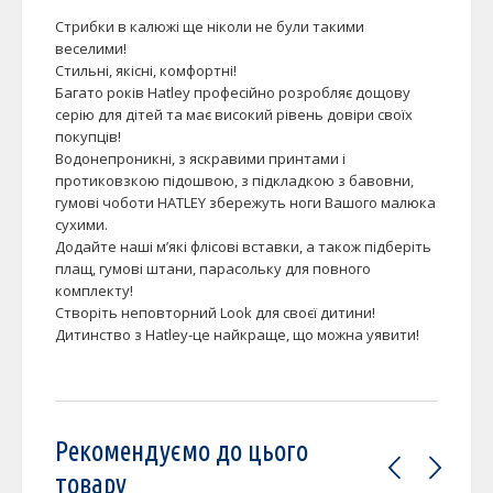
Стрибки в калюжі ще ніколи не були такими
веселими!
Стильні, якісні, комфортні!
Багато років Hatley професійно розробляє дощову
серію для дітей та має високий рівень довіри своїх
покупців!
Водонепроникні, з яскравими принтами і
протиковзкою підошвою, з підкладкою з бавовни,
гумові чоботи HATLEY збережуть ноги Вашого малюка
сухими.
Додайте наші м’які флісові вставки, а також підберіть
плащ, гумові штани, парасольку для повного
комплекту!
Створіть неповторний Look для своєї дитини!
Дитинство з Hatley-це найкраще, що можна уявити!
Рекомендуємо до цього
товару