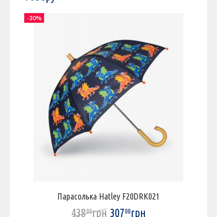
-30%
-
Парасолька Hatley F20DRK021
438
грн
307
грн
00
00