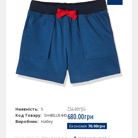
Наявність:
5
756
.
00
грн
Код Товару:
SH4BLUE445
680
.
00
грн
Виробник:
Hatley
Економія
76.00грн
Ще не оцінено