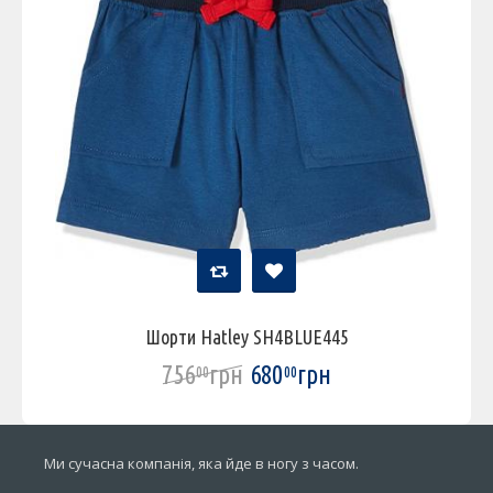
Шорти Hatley SH4BLUE445
756
грн
680
грн
00
00
Ми сучасна компанія, яка йде в ногу з часом.