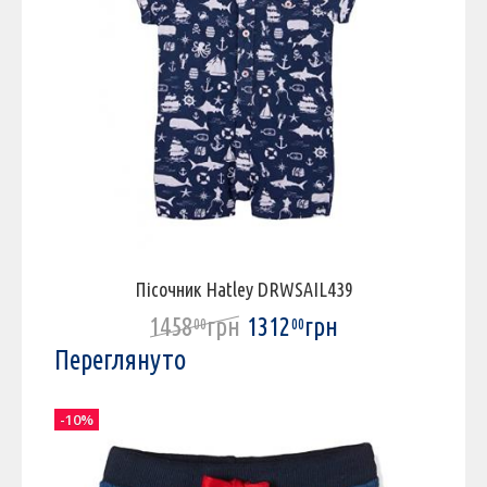
Пісочник Hatley DRWSAIL439
1458
грн
1312
грн
00
00
Переглянуто
-10%