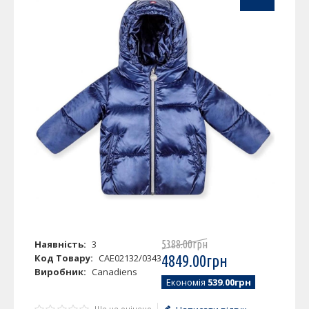
Наявність:
3
5388
.
00
грн
Код Товару:
CAE02132/0343
4849
.
00
грн
Виробник:
Canadiens
Економія
539.00грн
Ще не оцінено