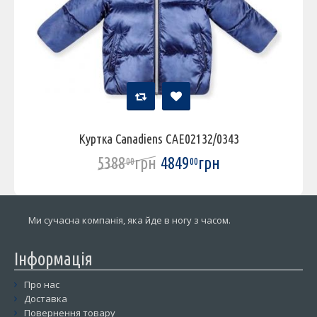
Куртка Canadiens CAE02132/0343
5388
грн
4849
грн
00
00
Ми сучасна компанія, яка йде в ногу з часом.
Інформація
Про нас
Доставка
Повернення товару