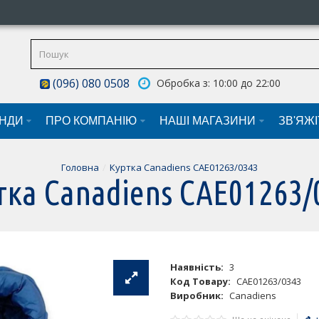
(096) 080 0508
Обробка з: 10:00 до 22:00
НДИ
ПРО КОМПАНІЮ
НАШI МАГАЗИНИ
ЗВ'ЯЖ
Головна
Куртка Canadiens CAE01263/0343
тка Canadiens CAE01263/
Наявність:
3
Код Товару:
CAE01263/0343
Виробник:
Canadiens