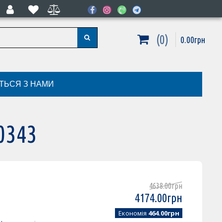
0
0
.
00
грн
ІТЬСЯ З НАМИ
0343
4638
.
00
грн
4174
.
00
грн
Економія
464.00грн