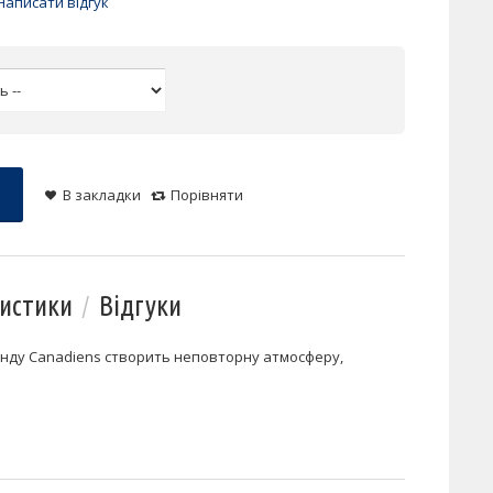
Написати відгук
В закладки
Порівняти
истики
Відгуки
енду Canadiens створить неповторну атмосферу,