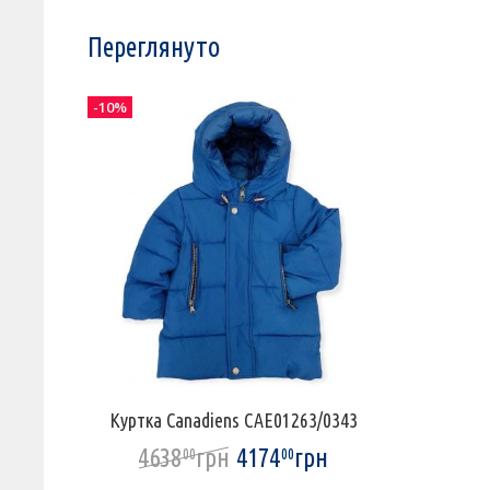
Переглянуто
-10%
Куртка Canadiens CAE01263/0343
4638
грн
4174
грн
00
00