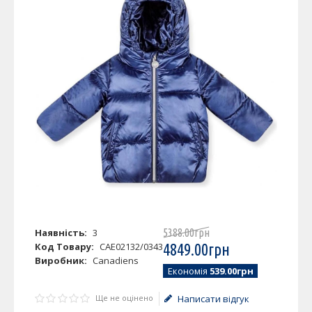
Наявність:
3
5388
.
00
грн
Код Товару:
CAE02132/0343
4849
.
00
грн
Виробник:
Canadiens
Економія
539.00грн
Ще не оцінено
Написати відгук