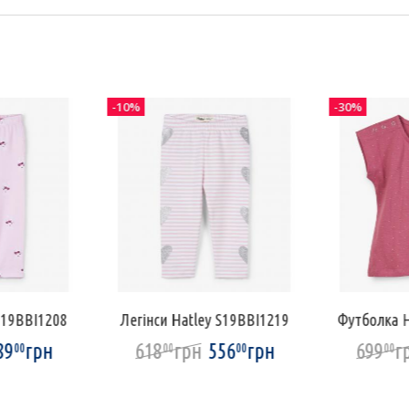
-10%
-30%
S19BBI1208
Легінси Hatley S19BBI1219
Футболка H
89
грн
618
грн
556
грн
699
г
00
00
00
00