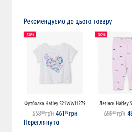
Рекомендуємо до цього товару
-30%
-30%
I1370
Футболка Hatley S21WWI1279
Легінси Hatley 
рн
658
грн
461
грн
699
грн
4
00
00
00
Переглянуто