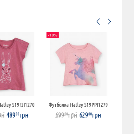
-10%
-10%
atley S19FJI1270
Футболка Hatley S19PPI1279
Футбо
рн
489
грн
699
грн
629
грн
68
00
00
00