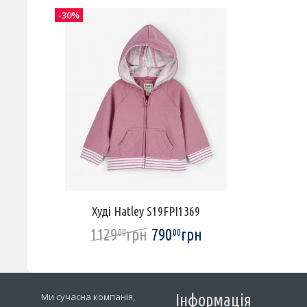
-30%
Худі Hatley S19FPI1369
1129
грн
790
грн
00
00
Ми сучасна компанія,
Інформація