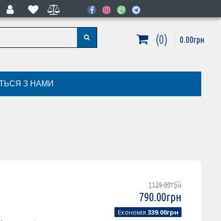
0
0
.
00
грн
ІТЬСЯ З НАМИ
1129
.
00
грн
790
.
00
грн
Економія
339.00грн