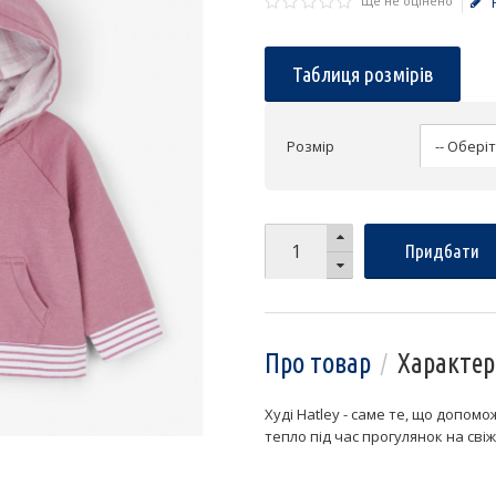
Ще не оцінено
Таблиця розмірів
Розмір
Придбати
Про товар
Характер
Худі Hatley - саме те, що допом
тепло під час прогулянок на сві