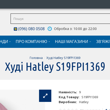
(096) 080 0508
Обробка з: 10:00 до 22:00
НДИ
ПРО КОМПАНІЮ
НАШI МАГАЗИНИ
ЗВ'ЯЖ
Головна
Худі Hatley S19FPI1369
Худі Hatley S19FPI1369
Наявність:
9
Код Товару:
S19FPI1369
Виробник:
Hatley