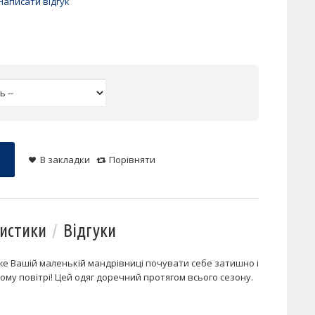
Написати відгук
В закладки
Порівняти
истики
Відгуки
оже Вашій маленькій мандрівниці почувати себе затишно і
жому повітрі! Цей одяг доречний протягом всього сезону.