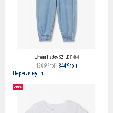
Штани Hatley S21LDI1464
1206
грн
844
грн
00
00
Переглянуто
-30%