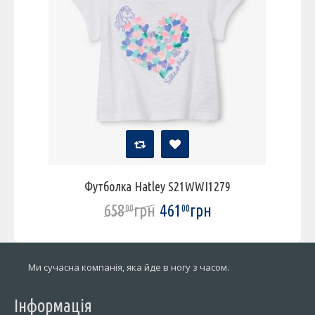
Футболка Hatley S21WWI1279
658
грн
461
грн
00
00
Ми сучасна компанія, яка йде в ногу з часом.
Інформація