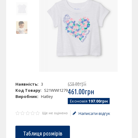
Наявність:
3
658
.
00
грн
Код Товару:
S21WWI1279
461
.
00
грн
Виробник:
Hatley
Економія
197.00грн
Ще не оцінено
Написати відгук
Таблиця розмірів