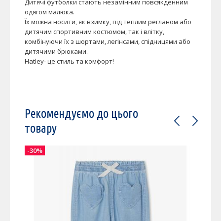
Дитячі футболки стають незамінним повсякденним
одягом малюка.
Їх можна носити, як взимку, під теплим регланом або
дитячим спортивним костюмом, так і влітку,
комбінуючи їх з шортами, легінсами, спідницями або
дитячими брюками.
Hatley- це стиль та комфорт!
Рекомендуємо до цього
товару
-30%
-