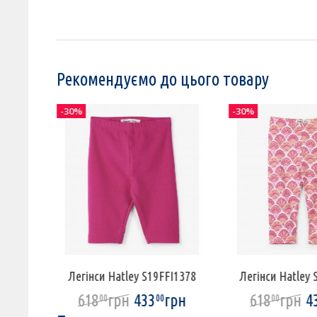
Рекомендуємо до цього товару
-30%
-30%
NK225
Легінси Hatley S19FFI1378
Легінси Hatley 
рн
618
грн
433
грн
618
грн
4
00
00
00