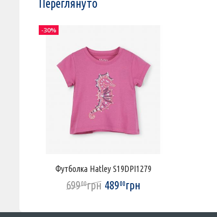
Переглянуто
-30%
Футболка Hatley S19DPI1279
699
грн
489
грн
00
00