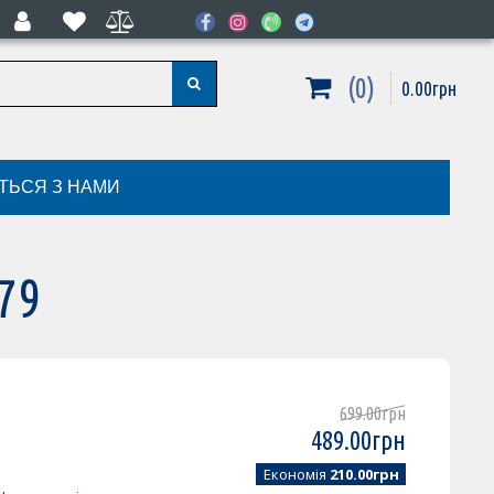
0
0
.
00
грн
ІТЬСЯ З НАМИ
79
699
.
00
грн
489
.
00
грн
Економія
210.00грн