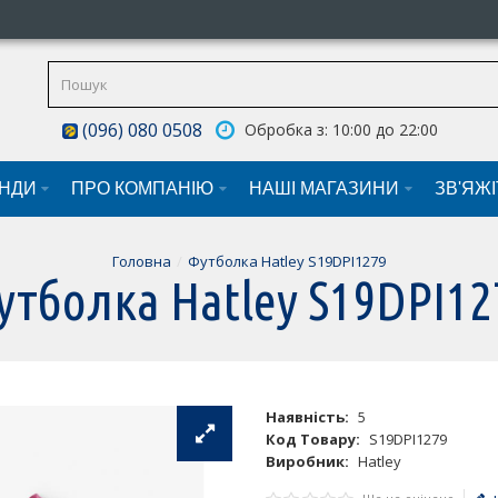
(096) 080 0508
Обробка з: 10:00 до 22:00
НДИ
ПРО КОМПАНІЮ
НАШI МАГАЗИНИ
ЗВ'ЯЖ
Головна
Футболка Hatley S19DPI1279
утболка Hatley S19DPI12
Наявність:
5
Код Товару:
S19DPI1279
Виробник:
Hatley