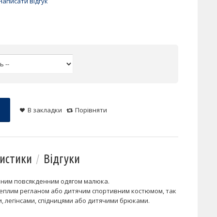
Написати відгук
В закладки
Порівняти
истики
Відгуки
нним повсякденним одягом малюка.
д теплим регланом або дитячим спортивним костюмом, так
ми, легінсами, спідницями або дитячими брюками.