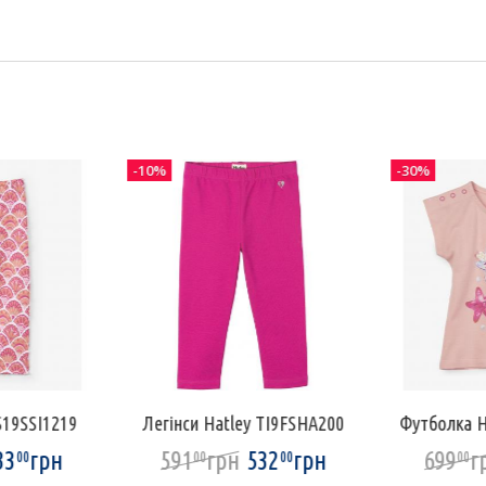
-10%
-30%
S19SSI1219
Легінси Hatley TI9FSHA200
Футболка H
33
грн
591
грн
532
грн
699
г
00
00
00
00