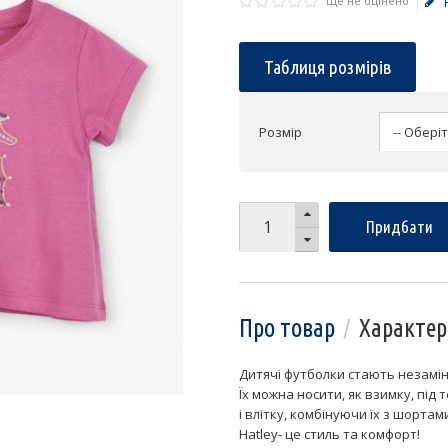
Ще не оцінено
Таблиця розмірів
Розмір
Придбати
Про товар
Характер
Дитячі футболки стають незамі
Їх можна носити, як взимку, пі
і влітку, комбінуючи їх з шорта
Hatley- це стиль та комфорт!