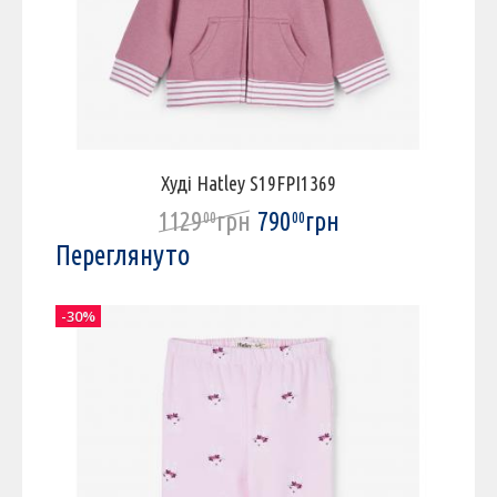
Худі Hatley S19FPI1369
1129
грн
790
грн
00
00
Переглянуто
-30%