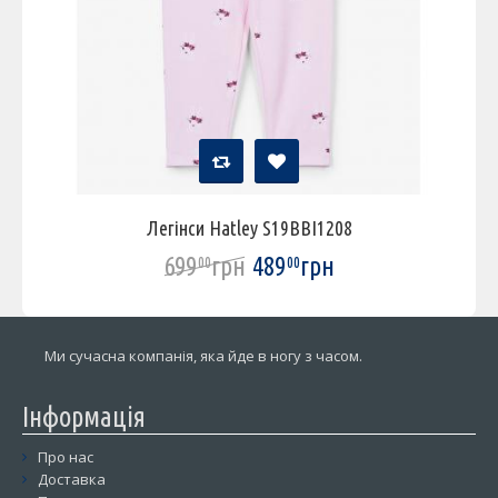
Легінси Hatley S19BBI1208
699
грн
489
грн
00
00
Ми сучасна компанія, яка йде в ногу з часом.
Інформація
Про нас
Доставка