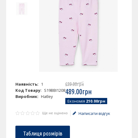
Наявність:
1
699
.
00
грн
Код Товару:
S19BBI1208
489
.
00
грн
Виробник:
Hatley
Економія
210.00грн
Ще не оцінено
Написати відгук
Таблиця розмірів