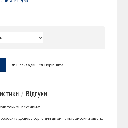
Написати відгук
В закладки
Порівняти
истики
Відгуки
були такими веселими!
розробляє дощову серію для дітей та має високий рівень