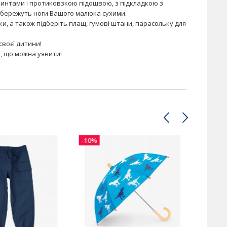
ринтами і протиковзкою підошвою, з підкладкою з
збережуть ноги Вашого малюка сухими.
вки, а також підберіть плащ, гумові штани, парасольку для
своєї дитини!
, що можна уявити!
-10%
-10%