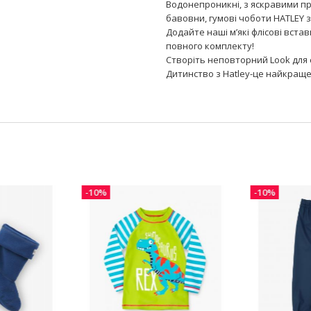
Водонепроникні, з яскравими п
бавовни, гумові чоботи HATLEY 
Додайте наші м’які флісові вста
повного комплекту!
Створіть неповторний Look для 
Дитинство з Hatley-це найкраще
-10%
-10%