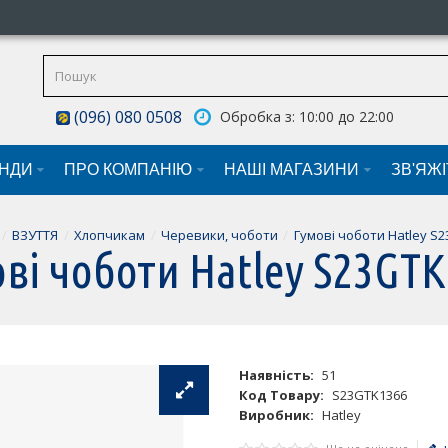
(096) 080 0508
Обробка з: 10:00 до 22:00
НДИ
ПРО КОМПАНІЮ
НАШI МАГАЗИНИ
ЗВ'ЯЖ
ВЗУТТЯ
Хлопчикам
Черевики, чоботи
Гумові чоботи Hatley S
ві чоботи Hatley S23GT
Наявність:
51
Код Товару:
S23GTK1366
Виробник:
Hatley