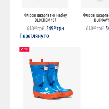
K205O
Флісові шкарпетки Hatley
Флісові шкарпе
BL0CREM407
BL0NAVY
грн
610
грн
549
грн
610
грн
5
00
00
00
Переглянуто
-10%