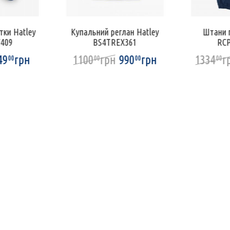
тки Hatley
Купальний реглан Hatley
Штани г
409
BS4TREX361
RC
49
грн
1100
грн
990
грн
1334
г
00
00
00
00