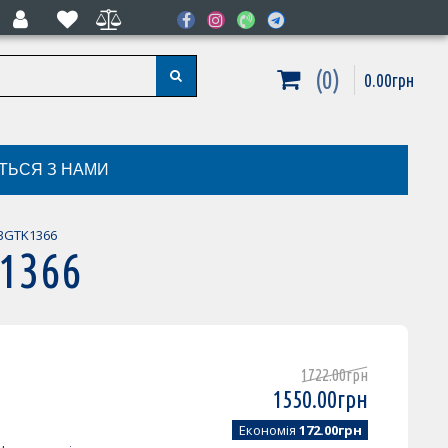
0
0
.
00
грн
ІТЬСЯ З НАМИ
23GTK1366
K1366
1722
.
00
грн
1550
.
00
грн
Економія
172.00грн