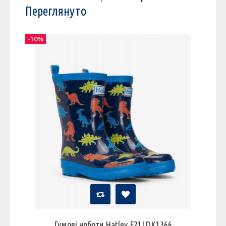
Переглянуто
-10%
Гумові чоботи Hatley F21LDK1366