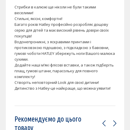
Стрибки в калюжі ще ніколи не були такими
веселими!
Стильні, якісні, комфортні!
Багато років Hatley професійно розробляє дощову
серію для дітей та має високий рівень довіри своїх
покупців!
Водонепроникні, з яскравими принтами і
протиковзкою підошвою, з підкладкою з бавовни,
гумові чоботи HATLEY збережуть ноги Вашого малюка
сухими.
Додайте наші м’які флісові вставки, а також підберіть
плащ, гумові штани, парасольку для повного
комплекту!
Створіть неповторний Look для своєї дитини!
Дитинство з Hatley-це найкраще, що можна уявити!
Рекомендуємо до цього
товару