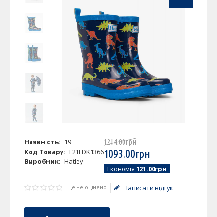
Наявність:
19
1214
.
00
грн
Код Товару:
F21LDK1366
1093
.
00
грн
Виробник:
Hatley
Економія
121.00грн
Ще не оцінено
Написати відгук