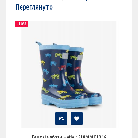
Переглянуто
-10%
Гумові чоботи Hatley F18MMK1366