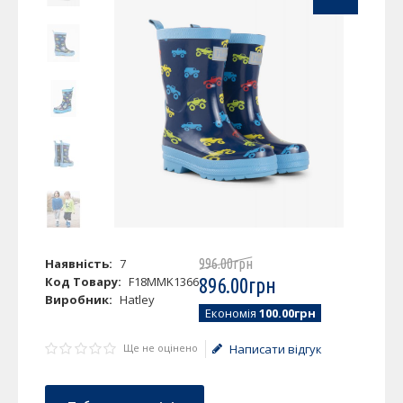
Наявність:
7
996
.
00
грн
Код Товару:
F18MMK1366
896
.
00
грн
Виробник:
Hatley
Економія
100.00грн
Ще не оцінено
Написати відгук