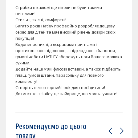
Стрибки в калюжі ще ніколи не були такими
веселими!
Стильні, якісні, комфортні!
Багато років Hatley професійно розробляє дощову
серію для дітей та має високий рівень довіри своїх
покупців!
Водонепроникні, з яскравими принтами і
протиковзкою підошвою, з підкладкою з бавовни,
гумові чоботи HATLEY збережуть ноги Вашого малюка
сухими.
Додайте наші м’які флісові вставки, а також підберіть
плащ, гумові штани, парасольку для повного
комплекту!
Створіть неповторний Look для своєї дитини!
Дитинство з Hatley-це найкраще, що можна уявити!
Рекомендуємо до цього
товару