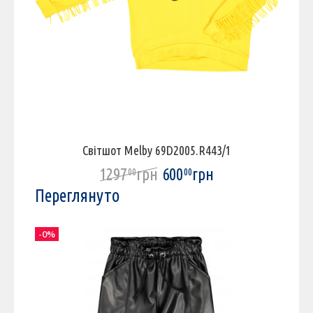
Світшот Melby 69D2005.R443/1
1297
грн
600
грн
00
00
Переглянуто
-0%