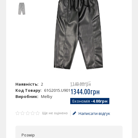
Наявність:
2
1340
.
00
грн
Код Товару:
61G2015.U901
1344
.
00
грн
Виробник:
Melby
Економія
-4.00грн
Ще не оцінено
Написати відгук
Розмір