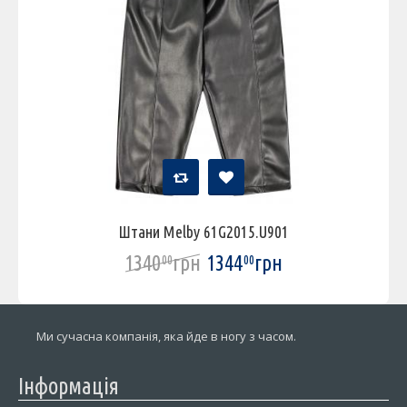
Штани Melby 61G2015.U901
1340
грн
1344
грн
00
00
Ми сучасна компанія, яка йде в ногу з часом.
Інформація