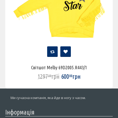
Світшот Melby 69D2005.R443/1
1297
грн
600
грн
00
00
Ми сучасна компанія, яка йде в ногу з часом.
Інформація