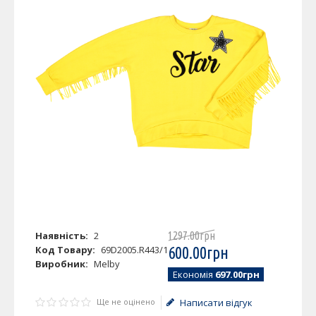
Наявність:
2
1297
.
00
грн
Код Товару:
69D2005.R443/1
600
.
00
грн
Виробник:
Melby
Економія
697.00грн
Ще не оцінено
Написати відгук