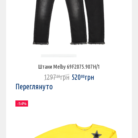
Штани Melby 69F2075.907H/1
1297
грн
520
грн
00
00
Переглянуто
-54%