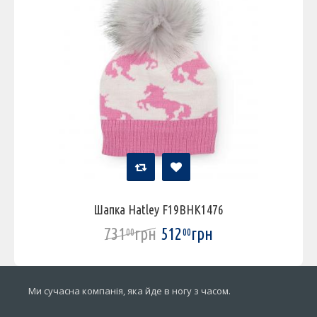
Шапка Hatley F19BHK1476
731
грн
512
грн
00
00
Ми сучасна компанія, яка йде в ногу з часом.