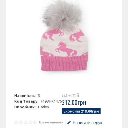
Наявність:
3
731
.
00
грн
Код Товару:
F19BHK1476
512
.
00
грн
Виробник:
Hatley
Економія
219.00грн
Ще не оцінено
Написати відгук