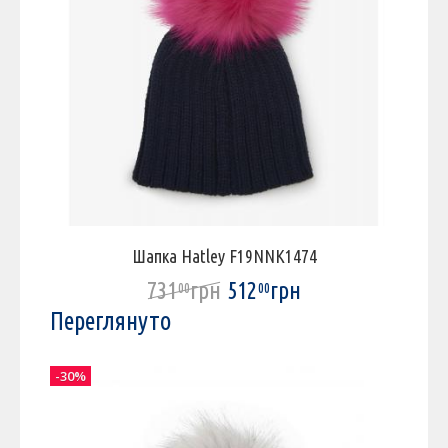
Шапка Hatley F19NNK1474
731
грн
512
грн
00
00
Переглянуто
-30%