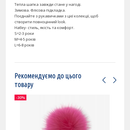
Тепла шапка завжди стане у нагоді.
Зимова. Флісова підкладка.
Поєднайте з рукавичками з цієї колекції, щоб
створити повноцінний look.
Hatley- стиль, якість та комфорт.
S=2-3 роки
M=4-5 років
L=6-8 років
Рекомендуємо до цього
товару
-30%
-