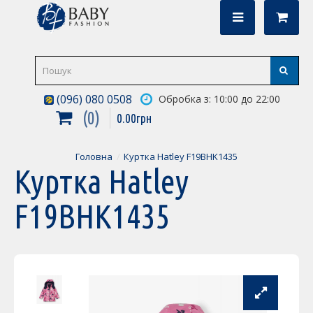
(096) 080 0508
Обробка з: 10:00 до 22:00
0
0
.
00
грн
Головна
Куртка Hatley F19BHK1435
Куртка Hatley
F19BHK1435