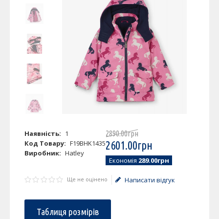
Наявність:
1
2890
.
00
грн
Код Товару:
F19BHK1435
2601
.
00
грн
Виробник:
Hatley
Економія
289.00грн
Ще не оцінено
Написати відгук
Таблиця розмірів