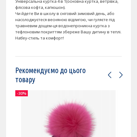
Універсальна куртка 4 в 1(основна куртка, ветрівка,
флісова кофта, капюшон).
Чи йдете Ви в школу в сніговий зимовий день, або
насолоджуєтеся весняною відлигою, чи гуляєте під
травневим дощем-ця водонепроникна куртка з
тефлоновим покриттям збереже Вашу дитину в теплі.
Hatley-стиль та комфорт!
Рекомендуємо до цього
товару
-30%
-