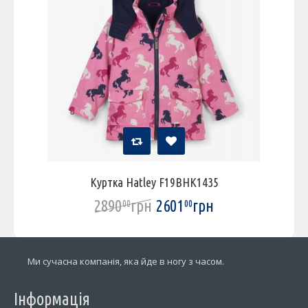
Куртка Hatley F19BHK1435
2890
грн
2601
грн
00
00
Ми сучасна компанія, яка йде в ногу з часом.
Інформація