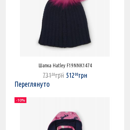
Шапка Hatley F19NNK1474
731
грн
512
грн
00
00
Переглянуто
-10%