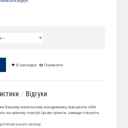
Написати відгук
В закладки
Порівняти
истики
Відгуки
може Вашому маленькому мандрівнику відчувати себе
нок на свіжому повітрі! Цікаві принти, завжди створять
отягом усього сезону.