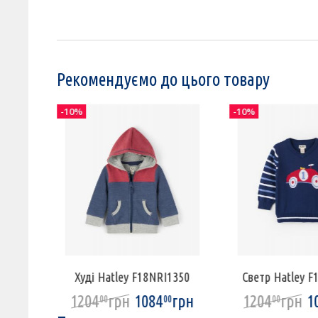
Рекомендуємо до цього товару
-10%
-10%
I1301
Худі Hatley F18NRI1350
Светр Hatley 
рн
1204
грн
1084
грн
1204
грн
1
00
00
00