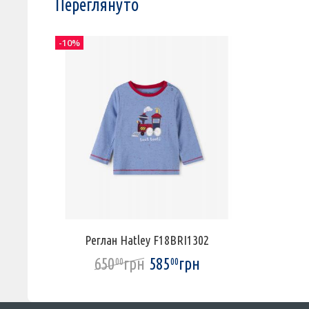
Переглянуто
-10%
Реглан Hatley F18BRI1302
650
грн
585
грн
00
00