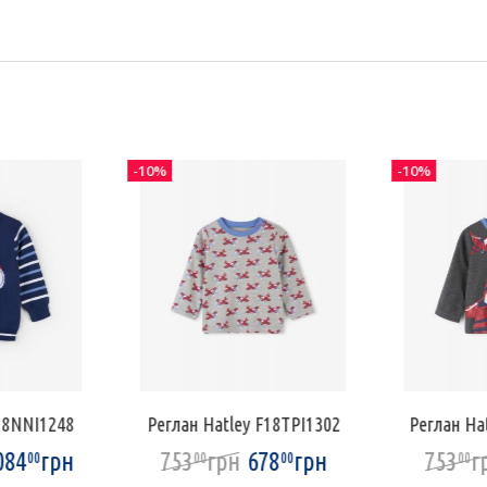
-10%
-10%
F18NNI1248
Реглан Hatley F18TPI1302
Реглан Ha
084
грн
753
грн
678
грн
753
г
00
00
00
00