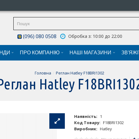
(096) 080 0508
Обробка з: 10:00 до 22:00
НДИ
ПРО КОМПАНІЮ
НАШI МАГАЗИНИ
ЗВ'ЯЖ
Головна
Реглан Hatley F18BRI1302
Реглан Hatley F18BRI130
Наявність:
1
Код Товару:
F18BRI1302
Виробник:
Hatley