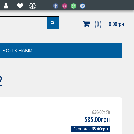
0
0
.
00
грн
ІТЬСЯ З НАМИ
2
650
.
00
грн
585
.
00
грн
Економія
65.00грн