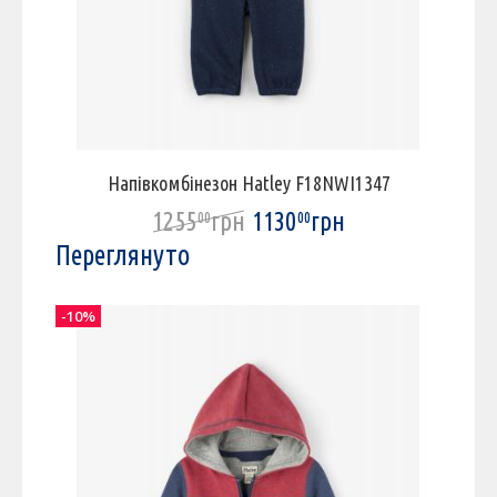
Напівкомбінезон Hatley F18NWI1347
1255
грн
1130
грн
00
00
Переглянуто
-10%