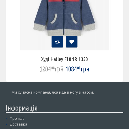
Худі Hatley F18NRI1350
1204
грн
1084
грн
00
00
Ми сучасна компанія, яка йде в ногу з часом.
Інформація
Про нас
Доставка