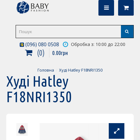
(096) 080 0508
Обробка з: 10:00 до 22:00
0
0
.
00
грн
Головна
Худі Hatley F18NRI1350
Худі Hatley
F18NRI1350