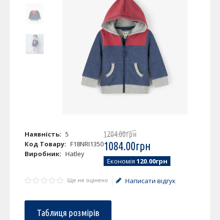
Наявність:
5
1204
.
00
грн
Код Товару:
F18NRI1350
1084
.
00
грн
Виробник:
Hatley
Економія
120.00грн
Ще не оцінено
Написати відгук
Таблиця розмірів