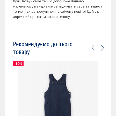
Худі Hatley - саме те, що допоможе Вашому
маленькому мандрівникові відчувати себе затишно і
тепло під час прогулянок на свіжому повітрі! Цей одяг
доречний протягом всього сезону.
Рекомендуємо до цього
товару
-10%
-