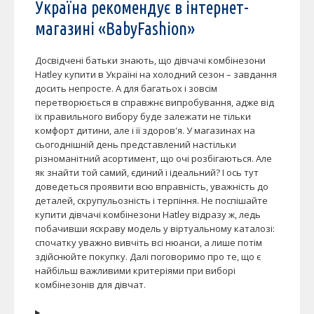
Україна рекомендує в інтернет-
магазині «BabyFashion»
Досвідчені батьки знають, що дівчачі комбінезони
Hatley купити в Україні на холодний сезон – завдання
досить непросте. А для багатьох і зовсім
перетворюється в справжнє випробування, адже від
їх правильного вибору буде залежати не тільки
комфорт дитини, але і її здоров'я. У магазинах на
сьогоднішній день представлений настільки
різноманітний асортимент, що очі розбігаються. Але
як знайти той самий, єдиний і ідеальний? І ось тут
доведеться проявити всю вправність, уважність до
деталей, скрупульозність і терпіння. Не поспішайте
купити дівчачі комбінезони Hatley відразу ж, ледь
побачивши яскраву модель у віртуальному каталозі:
спочатку уважно вивчіть всі нюанси, а лише потім
здійснюйте покупку. Далі поговоримо про те, що є
найбільш важливими критеріями при виборі
комбінезонів для дівчат.