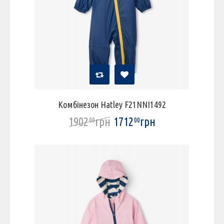
Комбінезон Hatley F21NNI1492
1902
грн
1712
грн
00
00