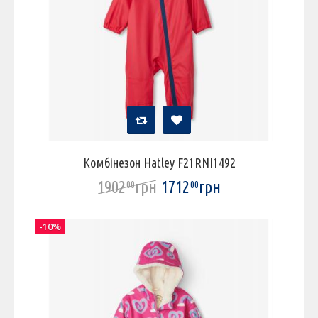
Комбінезон Hatley F21RNI1492
1902
грн
1712
грн
00
00
-10%