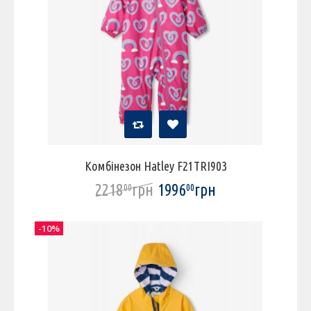
Комбінезон Hatley F21TRI903
2218
грн
1996
грн
00
00
-10%