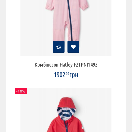
Комбінезон Hatley F21PNI1492
1902
грн
00
-10%