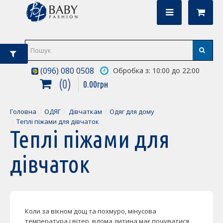
(096) 080 0508
Обробка з: 10:00 до 22:00
0
0
.
00
грн
Головна
ОДЯГ
Дівчаткам
Одяг для дому
Теплі піжами для дівчаток
Теплі піжами для
дівчаток
Коли за вікном дощ та похмуро, мінусова
температура і вітер, вдома дитина має почуватися