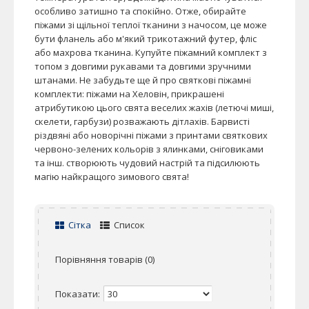
особливо затишно та спокійно. Отже, обирайте
піжами зі щільної теплої тканини з начосом, це може
бути фланель або м'який трикотажний футер, фліс
або махрова тканина. Купуйте піжамний комплект з
топом з довгими рукавами та довгими зручними
штанами. Не забудьте ще й про святкові піжамні
комплекти: піжами на Хеловін, прикрашені
атрибутикою цього свята веселих жахів (летючі миші,
скелети, гарбузи) розважають дітлахів. Барвисті
різдвяні або новорічні піжами з принтами святкових
червоно-зелених кольорів з ялинками, сніговиками
та інш. створюють чудовий настрій та підсилюють
магію найкращого зимового свята!
Сітка
Список
Порівняння товарів (0)
Показати: