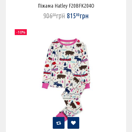
Піжама Hatley F20BFK204O
906
грн
815
грн
00
00
-10%