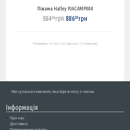
Піжама Hatley PJACAMP004
984
грн
886
грн
00
00
Показано з 1 по 2 із 2 (всього 1 сторінок)
Ми сучасна компанія, яка йде в ногу з часом.
Інформація
Про нас
Доставка
Повернення товару