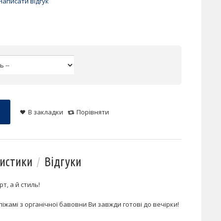
Написати відгук
В закладки
Порівняти
истики
Відгуки
т, а й стиль!
піжамі з органічної бавовни Ви завжди готові до вечірки!