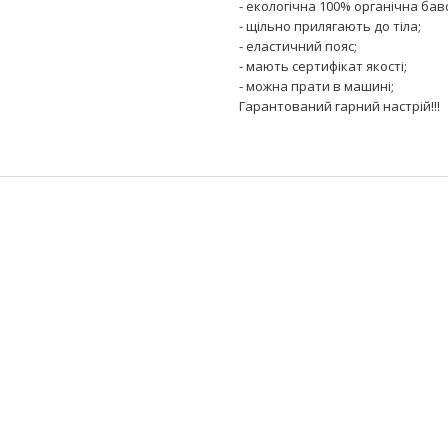
- екологічна 100% органічна бав
- щільно прилягають до тіла;
- еластичний пояс;
- мають сертифікат якості;
- можна прати в машині;
Гарантований гарний настрій!!!