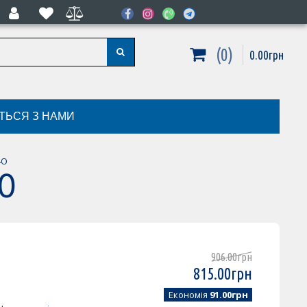
0
0
.
00
грн
ІТЬСЯ З НАМИ
4O
4O
906
.
00
грн
815
.
00
грн
Економія
91.00грн