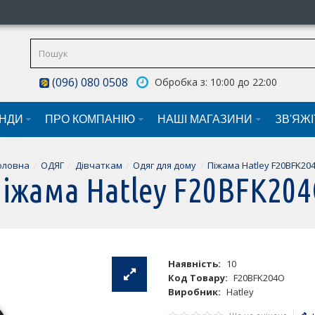
(096) 080 0508
Обробка з: 10:00 до 22:00
НДИ
ПРО КОМПАНІЮ
НАШI МАГАЗИНИ
ЗВ'ЯЖ
оловна
ОДЯГ
Дівчаткам
Одяг для дому
Піжама Hatley F20BFK20
іжама Hatley F20BFK20
Наявність:
10
Код Товару:
F20BFK204O
Виробник:
Hatley