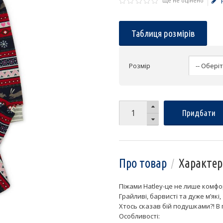
Ще не оцінено
Таблиця розмірів
Розмір
Придбати
Про товар
Характер
Піжами Hatley-це не лише комфор
Грайливі, барвисті та дуже м’які,
Хтось сказав бій подушками?! В 
Особливості: