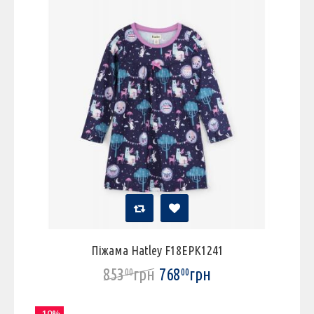
Піжама Hatley F18EPK1241
853
грн
768
грн
00
00
-10%