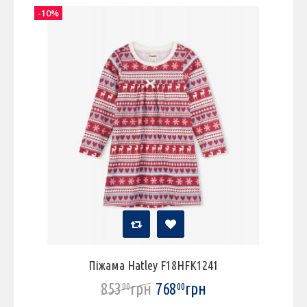
-10%
Піжама Hatley F18HFK1241
853
грн
768
грн
00
00