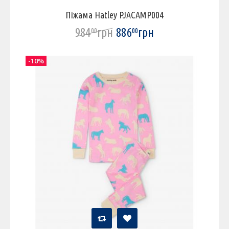
Піжама Hatley PJACAMP004
984
грн
886
грн
00
00
-10%