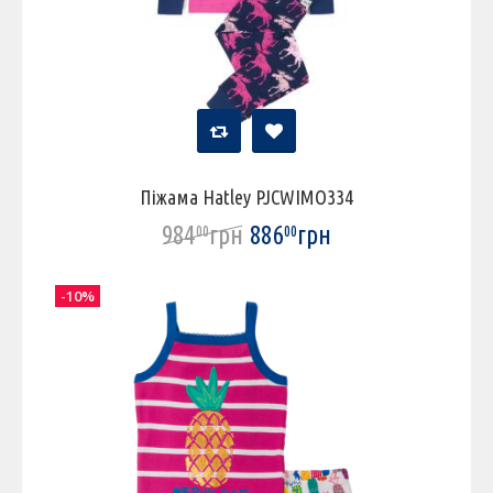
Піжама Hatley PJCWIMO334
984
грн
886
грн
00
00
-10%