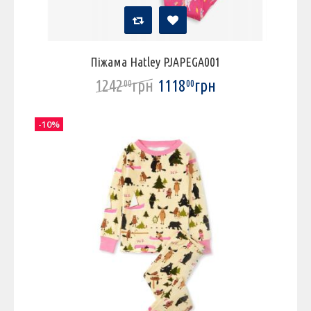
Піжама Hatley PJAPEGA001
1242
грн
1118
грн
00
00
-10%