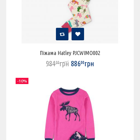
Піжама Hatley PJCWIMO002
984
грн
886
грн
00
00
-10%