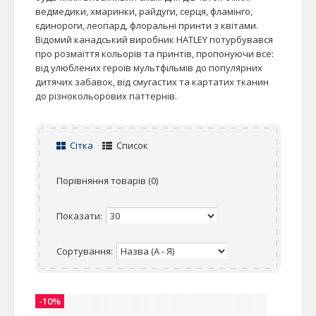
ведмедики, хмаринки, райдуги, серця, фламінго,
єдинороги, леопард, флоральні принти з квітами.
Відомий канадський виробник HATLEY потурбувався
про розмаїття кольорів та принтів, пропонуючи все:
від улюблених героїв мультфільмів до популярних
дитячих забавок, від смугастих та картатих тканин
до різнокольорових паттернів.
Сітка
Список
Порівняння товарів (0)
Показати:
Сортування:
-10%