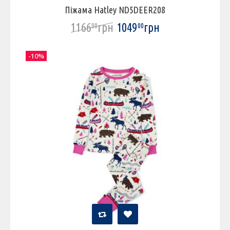
Піжама Hatley ND5DEER208
1166
грн
1049
грн
00
00
-10%