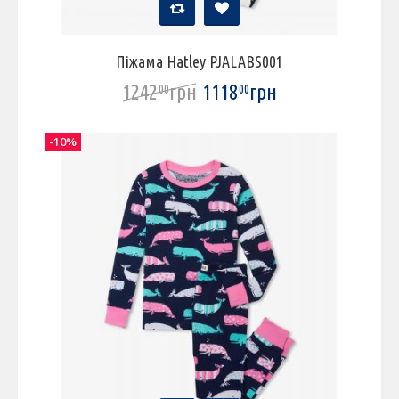
Піжама Hatley PJALABS001
1242
грн
1118
грн
00
00
-10%