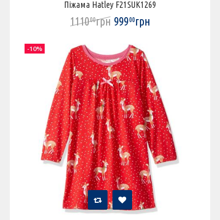
Піжама Hatley F21SUK1269
1110
грн
999
грн
00
00
-10%