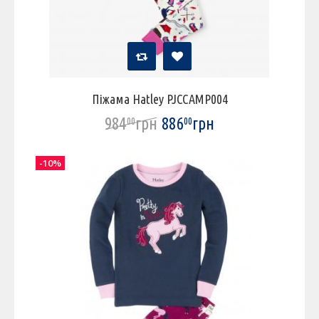
Піжама Hatley PJCCAMP004
984
грн
886
грн
00
00
-10%