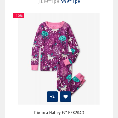
1110
грн
999
грн
00
00
-10%
Піжама Hatley F21EFK204O