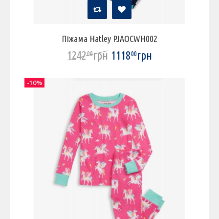
Піжама Hatley PJAOCWH002
1242
грн
1118
грн
00
00
-10%