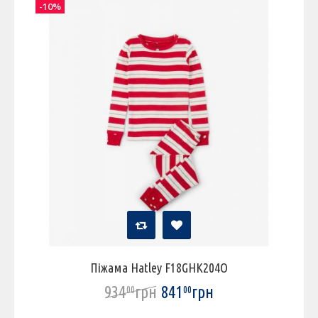
-10%
Піжама Hatley F18GHK204O
934
грн
841
грн
00
00