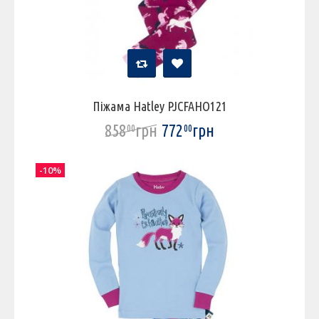
Піжама Hatley PJCFAHO121
858
грн
772
грн
00
00
-10%