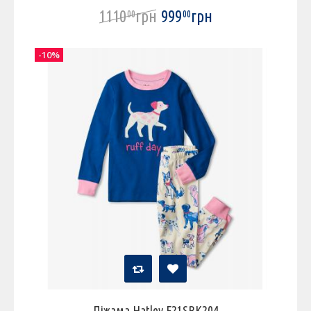
1110
грн
999
грн
00
00
-10%
Піжама Hatley F21SBK204