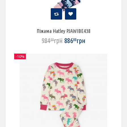
Піжама Hatley PJAWIBE438
984
грн
886
грн
00
00
-10%