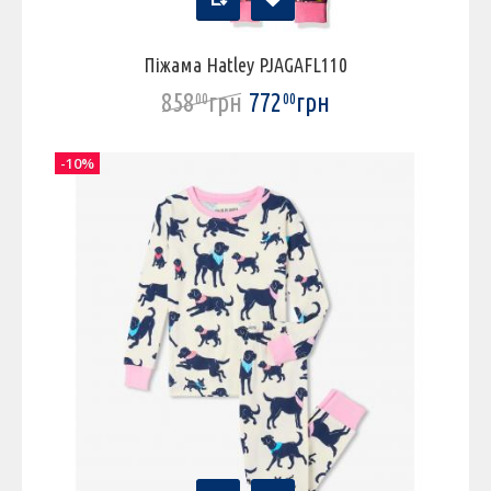
Піжама Hatley PJAGAFL110
858
грн
772
грн
00
00
-10%