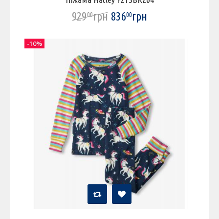
929
грн
836
грн
00
00
-10%