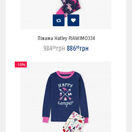
Піжама Hatley PJAWIMO334
984
грн
886
грн
00
00
-10%