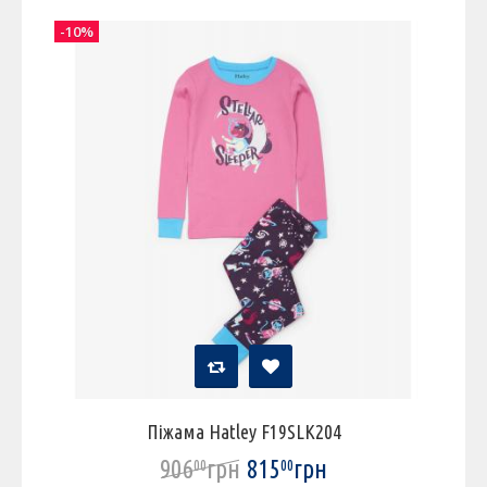
-10%
Піжама Hatley F19SLK204
906
грн
815
грн
00
00