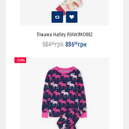
Піжама Hatley PJAWIMO002
984
грн
886
грн
00
00
-10%