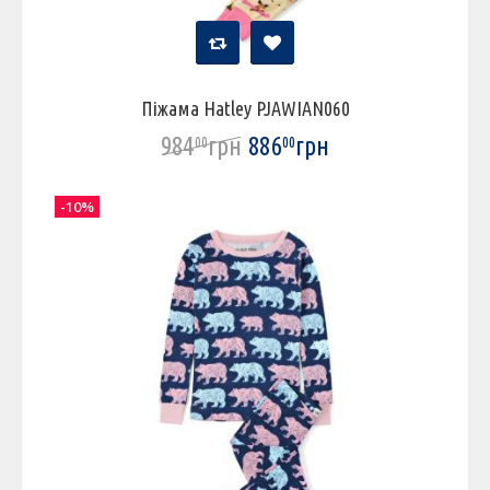
Піжама Hatley PJAWIAN060
984
грн
886
грн
00
00
-10%