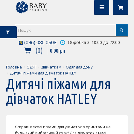
(096) 080 0508
Обробка з: 10:00 до 22:00
0
0
.
00
грн
Головна
ОДЯГ
Дівчаткам
Одяг для дому
Дитячі піжами для дівчаток HATLEY
Дитячі піжами для
дівчаток HATLEY
Яскраві веселі піжами для дівчаток з принтами на
будь-який вибагливий смак! Для дівчаток є милі