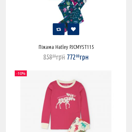
Піжама Hatley PJCMYST115
858
грн
772
грн
00
00
-10%