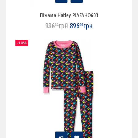
Піжама Hatley PJAFAHO603
996
грн
896
грн
00
00
-10%