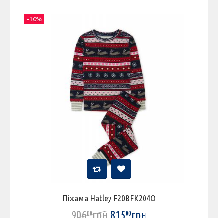
-10%
Піжама Hatley F20BFK204O
906
грн
815
грн
00
00