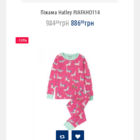
Піжама Hatley PJAFAHO114
984
грн
886
грн
00
00
-10%