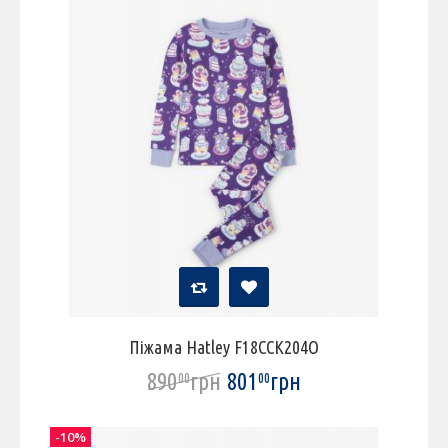
Піжама Hatley F18CCK204O
890
грн
801
грн
00
00
-10%