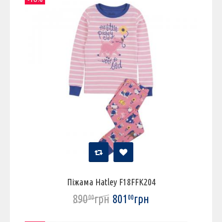
Піжама Hatley F18FFK204
890
грн
801
грн
00
00