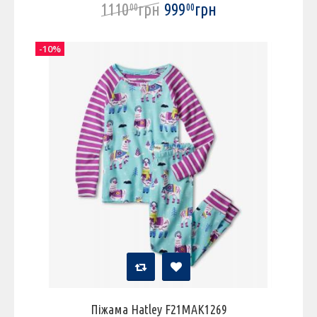
1110
грн
999
грн
00
00
-10%
Піжама Hatley F21MAK1269