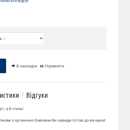
Написати відгук
В закладки
Порівняти
истики
Відгуки
т, а й стиль!
піжамі з органічної бавовни Ви завжди готові до вечірки!