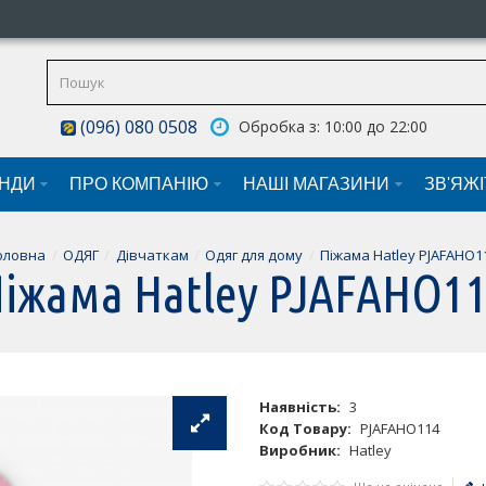
(096) 080 0508
Обробка з: 10:00 до 22:00
НДИ
ПРО КОМПАНІЮ
НАШI МАГАЗИНИ
ЗВ'ЯЖ
оловна
ОДЯГ
Дівчаткам
Одяг для дому
Піжама Hatley PJAFAHO1
іжама Hatley PJAFAHO1
Наявність:
3
Код Товару:
PJAFAHO114
Виробник:
Hatley