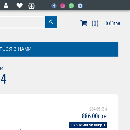
0
0
.
00
грн
ІТЬСЯ З НАМИ
14
14
984
.
00
грн
886
.
00
грн
Економія
98.00грн