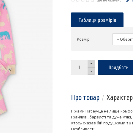
Ще не оцінено
Таблиця розмірів
Розмір
Придбати
Про товар
Характер
Піжами Hatley-це не лише комфор
Грайливі, барвисті та дуже м’які,
Хтось сказав бій подушками?! В 
Особливості: