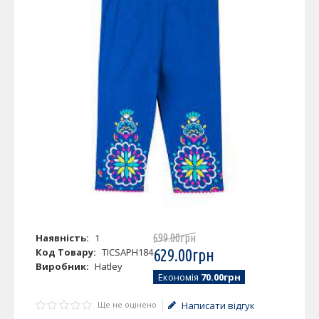
Наявність:
1
699
.
00
грн
Код Товару:
TICSAPH184
629
.
00
грн
Виробник:
Hatley
Економія
70.00грн
Ще не оцінено
Написати відгук