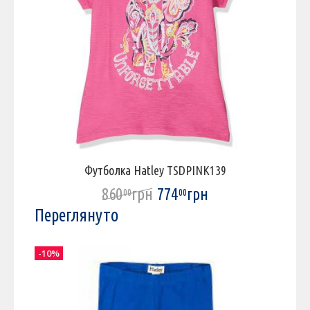
Футболка Hatley TSDPINK139
860
грн
774
грн
00
00
Переглянуто
-10%