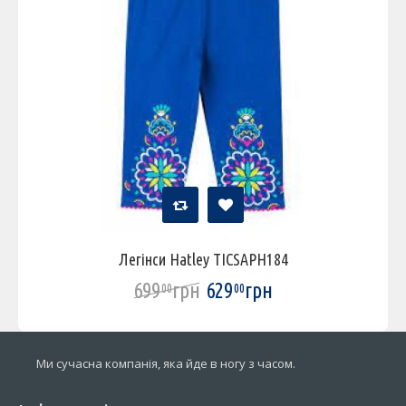
Легінси Hatley TICSAPH184
699
грн
629
грн
00
00
Ми сучасна компанія, яка йде в ногу з часом.