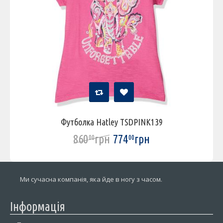
Футболка Hatley TSDPINK139
860
грн
774
грн
00
00
Ми сучасна компанія, яка йде в ногу з часом.
Інформація