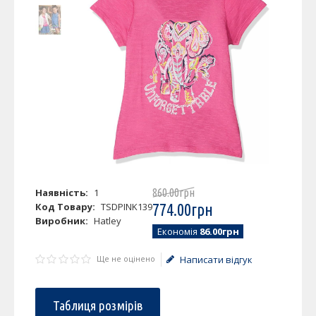
Наявність:
1
860
.
00
грн
Код Товару:
TSDPINK139
774
.
00
грн
Виробник:
Hatley
Економія
86.00грн
Ще не оцінено
Написати відгук
Таблиця розмірів