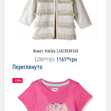
Жакет Hatley SJACREM560
1290
грн
1161
грн
00
00
Переглянуто
-10%