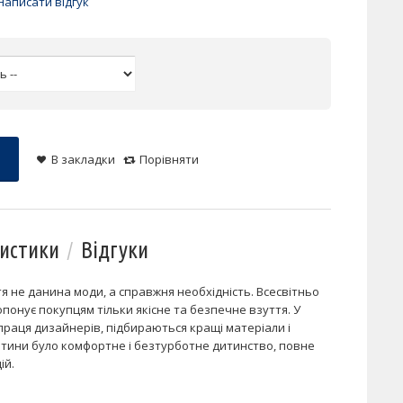
Написати відгук
В закладки
Порівняти
истики
Відгуки
я не данина моди, а справжня необхідність. Всесвітньо
понує покупцям тільки якісне та безпечне взуття. У
праця дизайнерів, підбираються кращі матеріали і
дитини було комфортне і безтурботне дитинство, повне
ій.