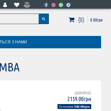
0
0
.
00
грн
ІТЬСЯ З НАМИ
UMBA
2699
.
00
грн
2159
.
00
грн
Економія
540.00грн