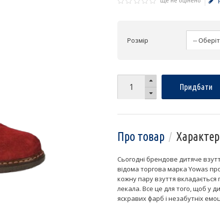
Ще не оцінено
Розмір
Придбати
Про товар
Характер
Сьогодні брендове дитяче взутт
відома торгова марка Yowas про
кожну пару взуття вкладається 
лекала. Все це для того, щоб у 
яскравих фарб і незабутніх емоц