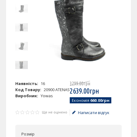
Наявність:
16
3299
.
00
грн
Код Товару:
20900 ATENAS
2639
.
00
грн
Виробник:
Yowas
Економія
660.00грн
Ще не оцінено
Написати відгук
Розмір