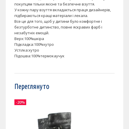
покупцям тільки якісне та безпечне взуття.
У кожну пару взуття вкладається праця дизайнерів,
підбираються кращі матеріали і лекала.
Все це для того, щоб у дитини було комфортне і
безтурботне дитинство, повне яскравих фарб і
незабутніх емоцій.
Верх:100%шкіра
Підкладка:100%хутро
Устілка:хутро
Підошва:100%термокаучук
Переглянуто
-20%