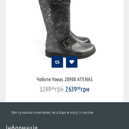
Чоботи Yowas 20900 ATENAS
3299
грн
2639
грн
00
00
Ми сучасна компанія, яка йде в ногу з часом.
Інформація