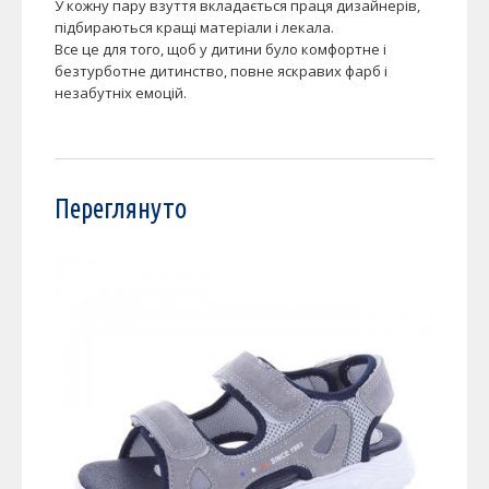
У кожну пару взуття вкладається праця дизайнерів,
підбираються кращі матеріали і лекала.
Все це для того, щоб у дитини було комфортне і
безтурботне дитинство, повне яскравих фарб і
незабутніх емоцій.
Переглянуто