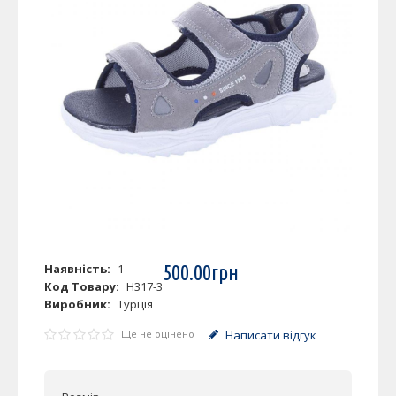
Наявність:
1
500
.
00
грн
Код Товару:
H317-3
Виробник:
Турція
Ще не оцінено
Написати відгук