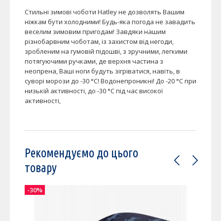
Стильні зимові чоботи Hatley не дозволять Вашим
ніжкам бути холодними! Будь-яка погода не завадить
веселим зимовим пригодам! Завдяки нашим
різнобарвним чоботам, із захистом від негоди,
зробленим на гумовій підошві, з зручними, легкими
потягуючими ручками, де верхня частина з
неопрена, Ваші ноги будуть зігріватися, навіть, в
суворі морози до -30 °C! Водонепроникні! До -20 °C при
низькій активності, до -30 °C під час високої
активності,
Рекомендуємо до цього
товару
-30%
-