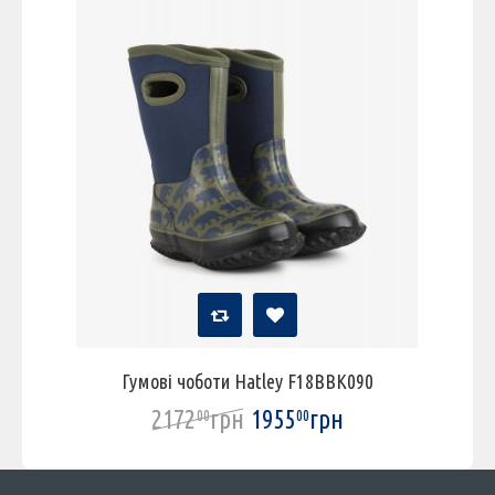
Гумові чоботи Hatley F18BBK090
2172
грн
1955
грн
00
00