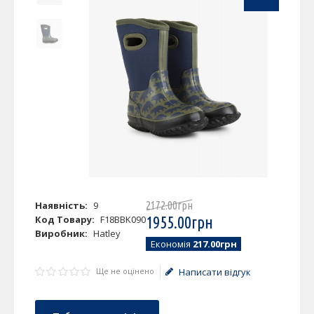
Наявність:
9
2172
.
00
грн
Код Товару:
F18BBK090
1955
.
00
грн
Виробник:
Hatley
Економія
217.00грн
Ще не оцінено
Написати відгук