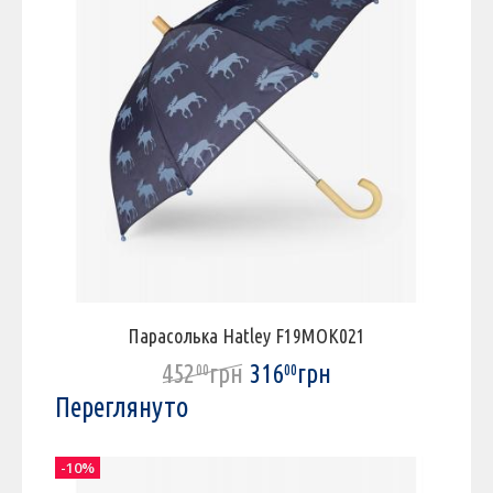
Парасолька Hatley F19MOK021
452
грн
316
грн
00
00
Переглянуто
-10%