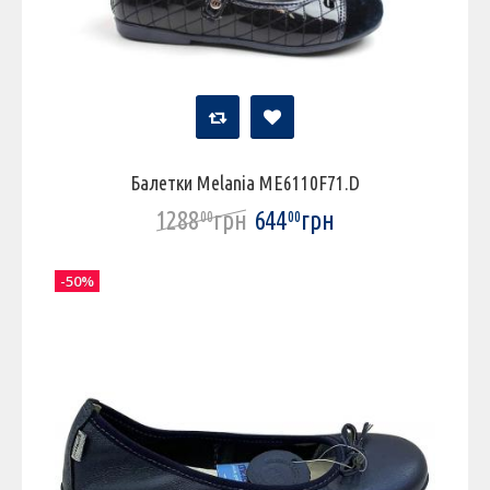
Балетки Melania ME6110F71.D
1288
грн
644
грн
00
00
-50%