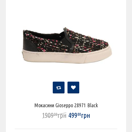
Мокасини Gioseppo 28971 Black
1909
грн
499
грн
00
00