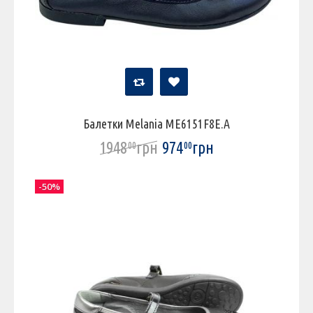
Балетки Melania ME6151F8E.A
1948
грн
974
грн
00
00
-50%