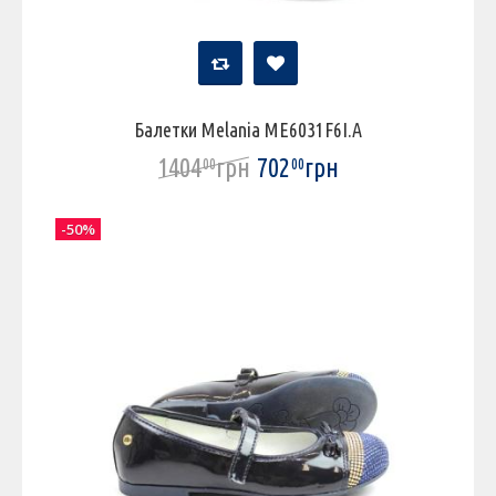
Балетки Melania ME6031F6I.A
1404
грн
702
грн
00
00
-50%