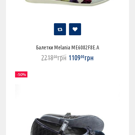
Балетки Melania ME6082F8E.A
2218
грн
1109
грн
00
00
-50%