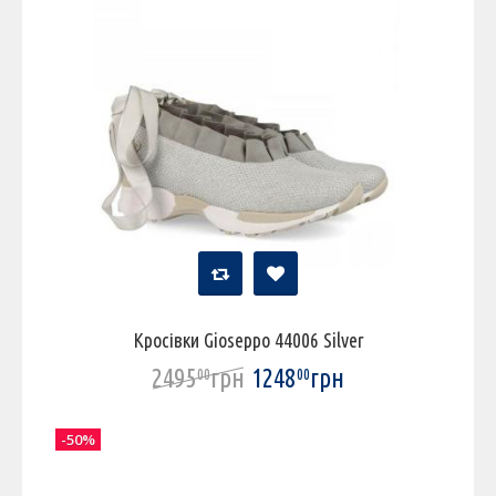
Кросівки Gioseppo 44006 Silver
2495
грн
1248
грн
00
00
-50%