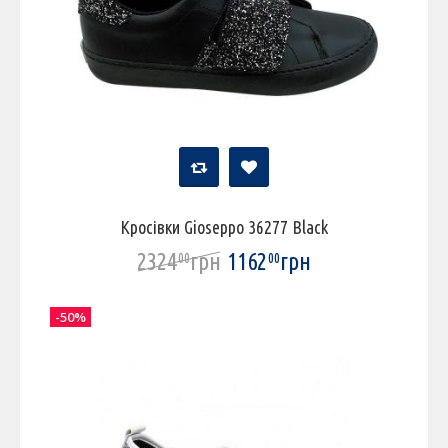
Кросівки Gioseppo 36277 Black
2324
грн
1162
грн
00
00
-50%