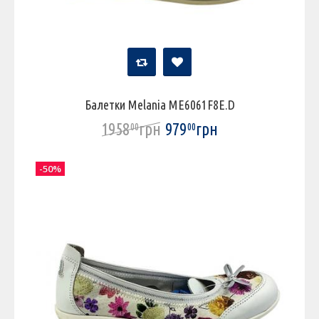
Балетки Melania ME6061F8E.D
1958
грн
979
грн
00
00
-50%