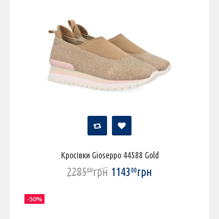
Кросівки Gioseppo 44588 Gold
2285
грн
1143
грн
00
00
-50%