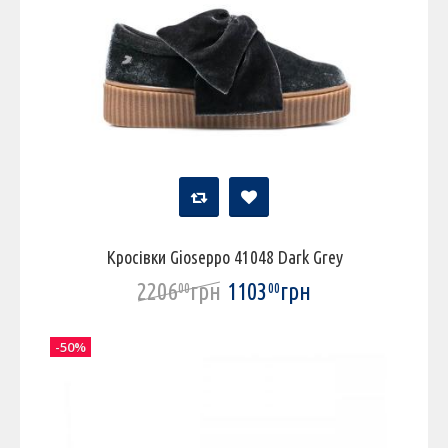
Кросівки Gioseppo 41048 Dark Grey
2206
грн
1103
грн
00
00
-50%