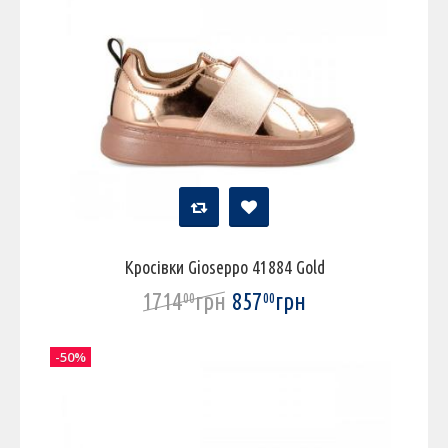
Кросівки Gioseppo 41884 Gold
1714
грн
857
грн
00
00
-50%