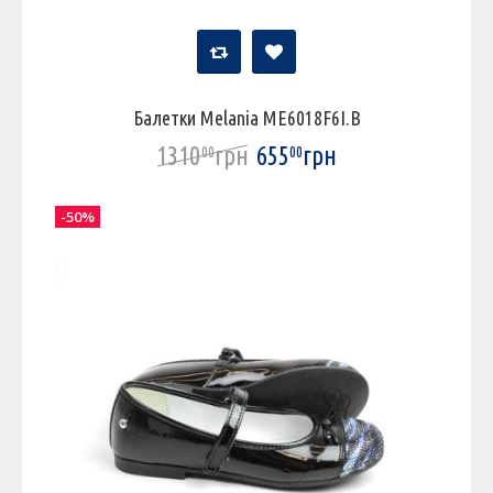
Балетки Melania ME6018F6I.B
1310
грн
655
грн
00
00
-50%