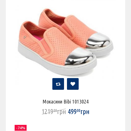
Мокасини Bibi 1013024
1219
грн
499
грн
00
00
-74%