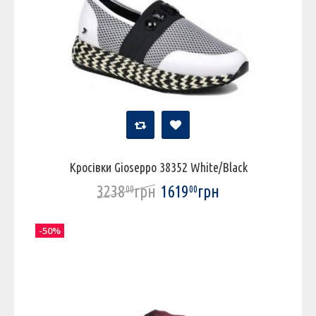
Кросівки Gioseppo 38352 White/Black
3238
грн
1619
грн
00
00
-50%