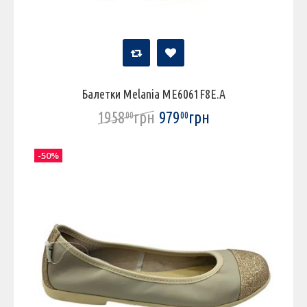
Балетки Melania ME6061F8E.A
1958
грн
979
грн
00
00
-50%