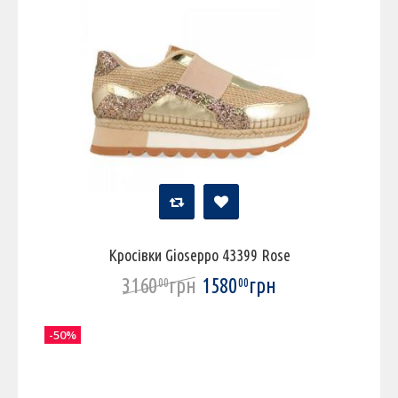
Кросівки Gioseppo 43399 Rose
3160
грн
1580
грн
00
00
-50%