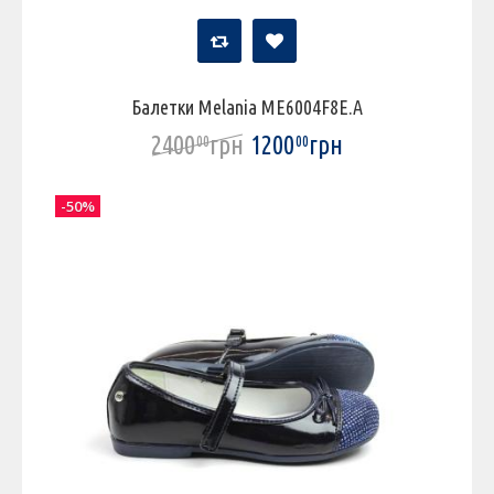
Балетки Melania ME6004F8E.A
2400
грн
1200
грн
00
00
-50%