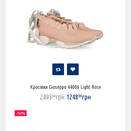
Кросівки Gioseppo 44006 Light Rose
2495
грн
1248
грн
00
00
-50%