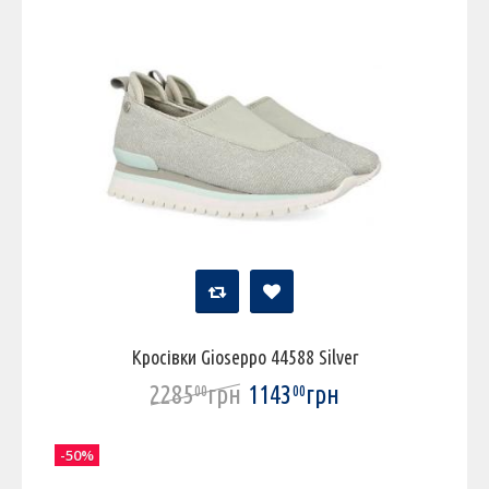
Кросівки Gioseppo 44588 Silver
2285
грн
1143
грн
00
00
-50%