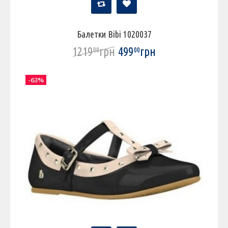
Балетки Bibi 1020037
1219
грн
499
грн
00
00
-63%