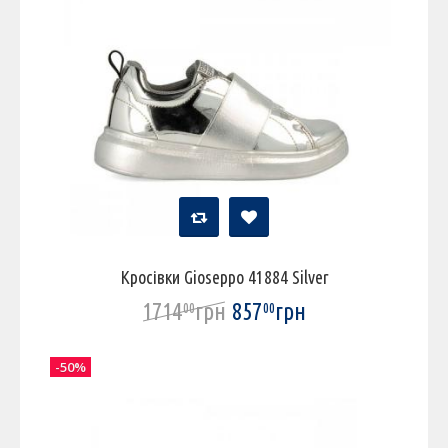
Кросівки Gioseppo 41884 Silver
1714
грн
857
грн
00
00
-50%