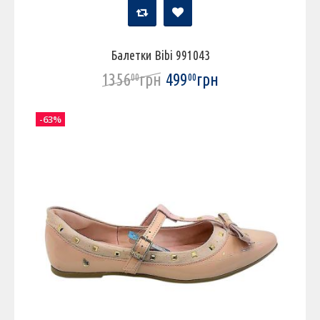
Балетки Bibi 991043
1356
грн
499
грн
00
00
-63%