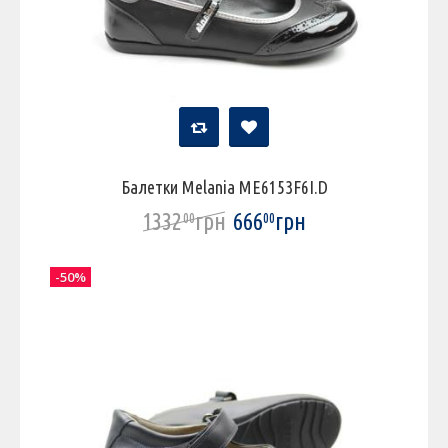
Балетки Melania ME6153F6I.D
1332
грн
666
грн
00
00
-50%