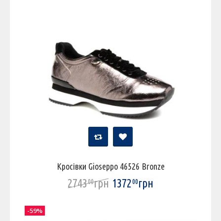
Кросівки Gioseppo 46526 Bronze
2743
грн
1372
грн
00
00
-59%