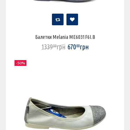
Балетки Melania ME6031F6I.B
1339
грн
670
грн
00
00
-50%