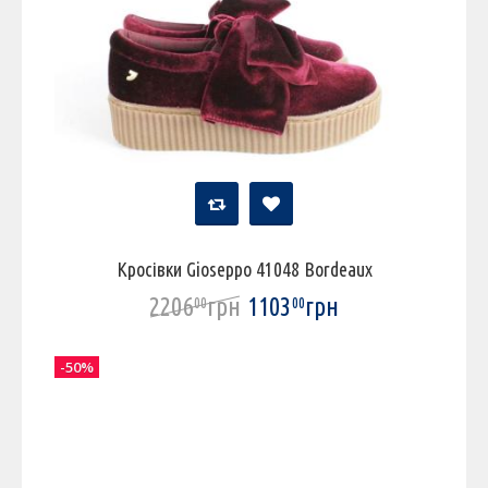
Кросівки Gioseppo 41048 Bordeaux
2206
грн
1103
грн
00
00
-50%