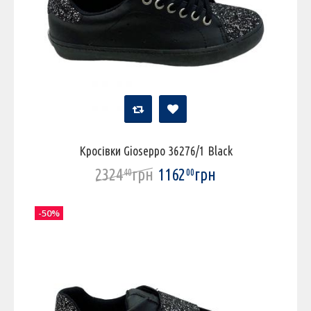
Кросівки Gioseppo 36276/1 Black
2324
грн
1162
грн
40
00
-50%