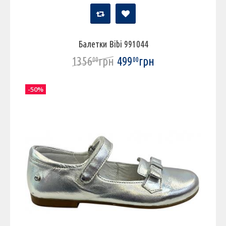
Балетки Bibi 991044
1356
грн
499
грн
00
00
-50%