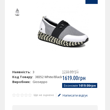
Наявність:
3
3238
.
00
грн
Код Товару:
38352 White/Black
1619
.
00
грн
Виробник:
Gioseppo
Економія
1619.00грн
Ще не оцінено
Написати відгук