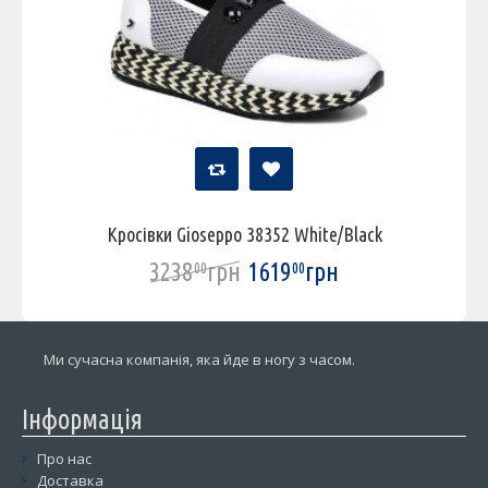
Кросівки Gioseppo 38352 White/Black
3238
грн
1619
грн
00
00
Ми сучасна компанія, яка йде в ногу з часом.
Інформація
Про нас
Доставка