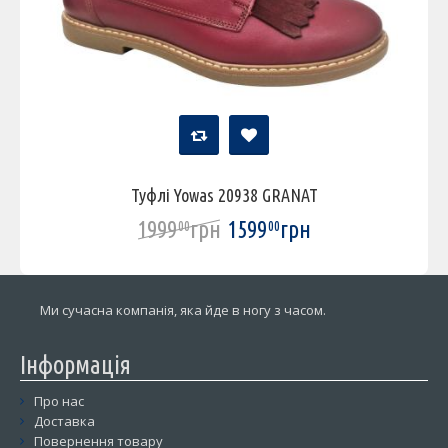
Туфлі Yowas 20938 GRANAT
1999
грн
1599
грн
00
00
Ми сучасна компанія, яка йде в ногу з часом.
Інформація
Про нас
Доставка
Повернення товару