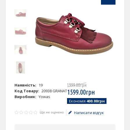
Наявність:
19
1999
.
00
грн
Код Товару:
20938 GRANAT
1599
.
00
грн
Виробник:
Yowas
Економія
400.00грн
Ще не оцінено
Написати відгук