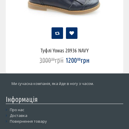
Туфлі Yowas 20936 NAVY
3000
грн
1200
грн
00
00
Ми сучасна компанія, яка йде в ногу з часом.
Інформація
Про нас
Доставка
Повернення товару