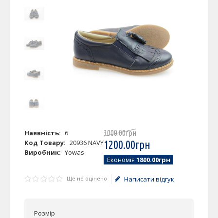
Наявність:
6
3000
.
00
грн
Код Товару:
20936 NAVY
1200
.
00
грн
Виробник:
Yowas
Економія
1800.00грн
Ще не оцінено
Написати відгук
Розмір