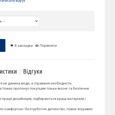
Написати відгук
В закладки
Порівняти
истики
Відгуки
я не данина моди, а справжня необхідність.
а Yowas пропонує покупцям тільки якісне та безпечне
я праця дизайнерів, підбираються кращі матеріали і
було комфортне і безтурботне дитинство, повне яскравих