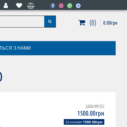
0
0
.
00
грн
ІТЬСЯ З НАМИ
O
3000
.
00
грн
1500
.
00
грн
Економія
1500.00грн