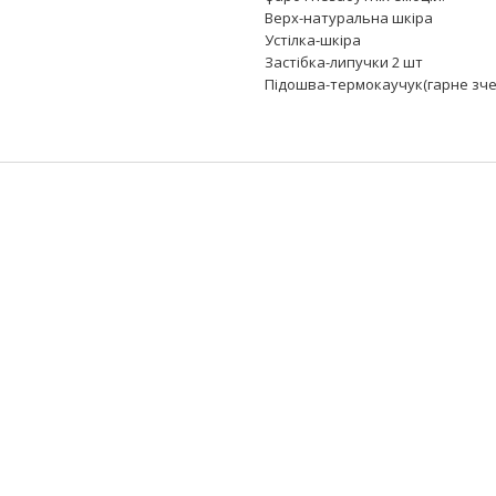
Верх-натуральна шкіра
Устілка-шкіра
Застібка-липучки 2 шт
Підошва-термокаучук(гарне зч