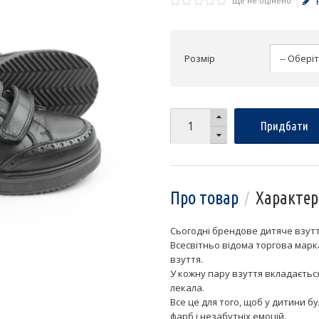
Ще не оцінено
Розмір
Придбати
Про товар
Характер
Сьогодні брендове дитяче взутт
Всесвітньо відома торгова марк
взуття.
У кожну пару взуття вкладаєтьс
лекала.
Все це для того, щоб у дитини 
фарб і незабутніх емоцій.