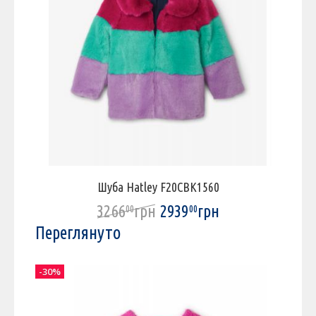
Шуба Hatley F20CBK1560
3266
грн
2939
грн
00
00
Переглянуто
-30%