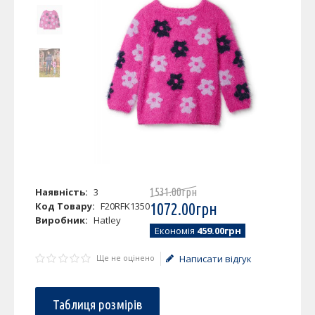
Наявність:
3
1531
.
00
грн
Код Товару:
F20RFK1350
1072
.
00
грн
Виробник:
Hatley
Економія
459.00грн
Ще не оцінено
Написати відгук
Таблиця розмірів