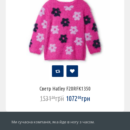
Светр Hatley F20RFK1350
1531
грн
1072
грн
00
00
Ми сучасна компанія, яка йде в ногу з часом.