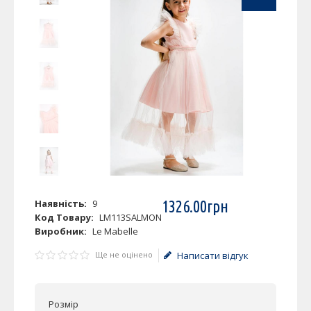
Наявність:
9
1326
.
00
грн
Код Товару:
LM113SALMON
Виробник:
Le Mabelle
Ще не оцінено
Написати відгук
Розмір