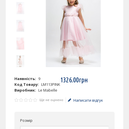
Наявність:
9
1326
.
00
грн
Код Товару:
LM113PINK
Виробник:
Le Mabelle
Ще не оцінено
Написати відгук
Розмір