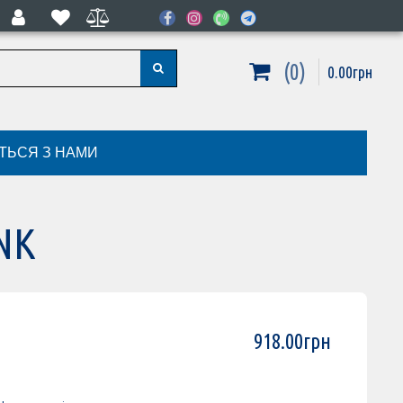
0
0
.
00
грн
ІТЬСЯ З НАМИ
NK
918
.
00
грн