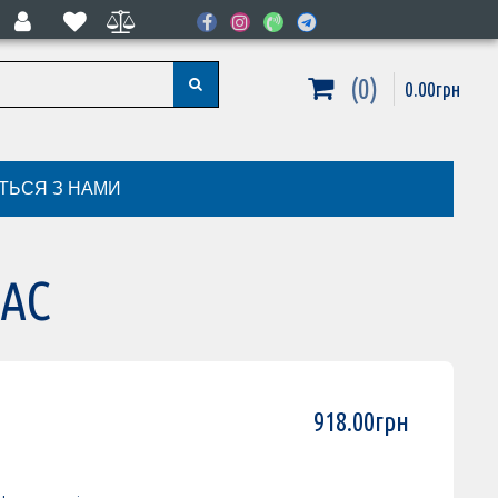
0
0
.
00
грн
ІТЬСЯ З НАМИ
LAC
918
.
00
грн