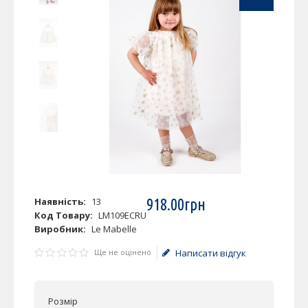
Наявність:
13
918
.
00
грн
Код Товару:
LM109ECRU
Виробник:
Le Mabelle
Ще не оцінено
Написати відгук
Розмір