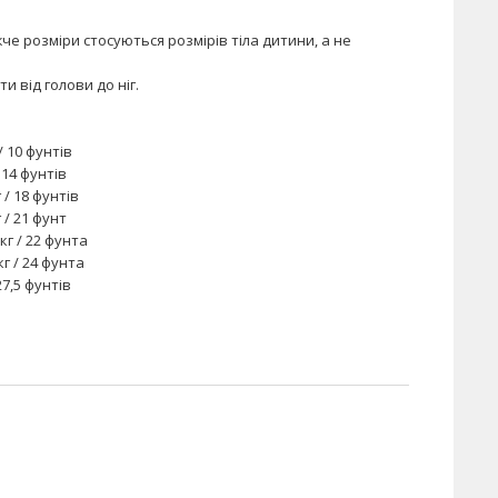
че розміри стосуються розмірів тіла дитини, а не
и від голови до ніг.
/ 10 фунтів
/ 14 фунтів
г / 18 фунтів
г / 21 фунт
 кг / 22 фунта
кг / 24 фунта
27,5 фунтів