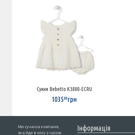
Сукня Bebetto K3880-ECRU
1035
грн
00
Ми сучасна компанія,
Інформація
яка йде в ногу з часом.