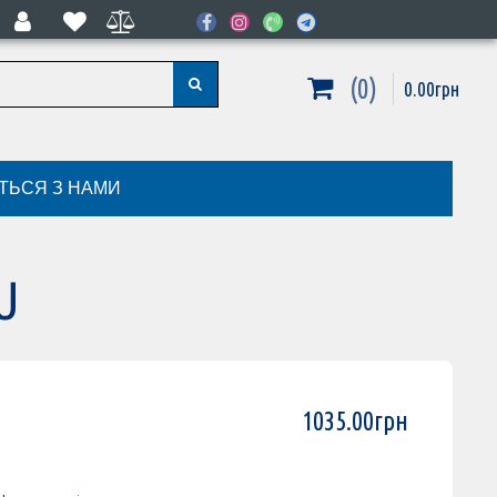
0
0
.
00
грн
ІТЬСЯ З НАМИ
U
1035
.
00
грн