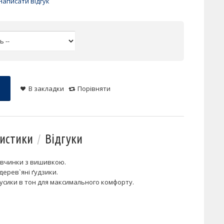
Написати відгук
В закладки
Порівняти
истики
Відгуки
дівчинки з вишивкою.
дерев`яні ґудзики.
русики в тон для максимального комфорту.