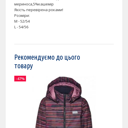
мериноса,5%кашемір
Якість перевірена роками!
Розміри:
M - 52/54
L - 54/56
Рекомендуємо до цього
товару
-47%