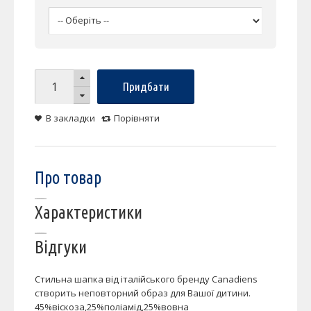
Придбати
В закладки
Порівняти
Про товар
Характеристики
Відгуки
Стильна шапка від італійського бренду Canadiens
створить неповторний образ для Вашої дитини.
45%віскоза,25%поліамід,25%вовна