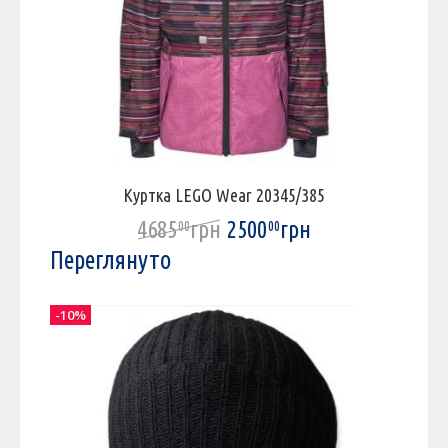
Куртка LEGO Wear 20345/385
4685
грн
2500
грн
00
00
Переглянуто
-10%