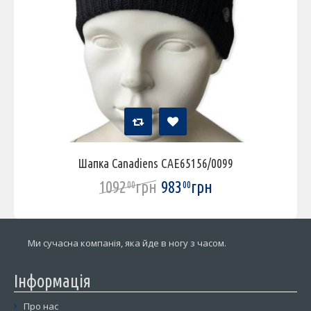
Шапка Canadiens CAE65156/0099
1092
грн
983
грн
00
00
Ми сучасна компанія, яка йде в ногу з часом.
Інформація
Про нас