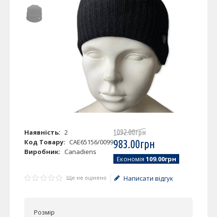
Наявність:
2
1092
.
00
грн
Код Товару:
CAE65156/0099
983
.
00
грн
Виробник:
Canadiens
Економія
109.00грн
Ще не оцінено
Написати відгук
Розмір